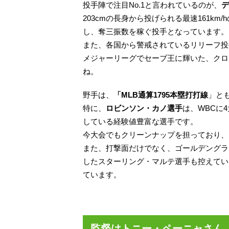
投手陣で注目No.1と言われているのが、
デ
203cmの長身から投げられる最速161k
し、奪三振数を稼ぐ投手となっています。
また、各国から警戒されているリリーフ投
メジャーリーグでセーブ王に輝いた、クロ
ね。
野手は、
「MLB通算1795本塁打打線
」と
特に、
ロビンソン・カノ選手
は、WBCに
している経験値豊富な選手です。
今大会でもクリーンナップを担っており、
また、打撃面だけでなく、ゴールデングラ
したスターリング・マルテ選手も控えてい
ています。
監督はトニー・ペーニャさん