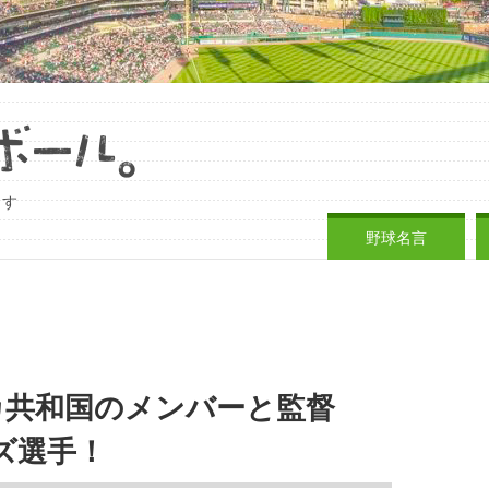
ます
野球名言
ニカ共和国のメンバーと監督
ズ選手！