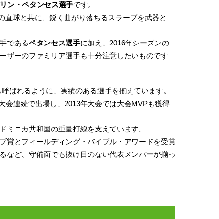
リン・ペタンセス選手
です。
m/hの直球と共に、鋭く曲がり落ちるスラーブを武器と
手である
ペタンセス選手
に加え、2016年シーズンの
ーザーのファミリア選手も十分注意したいものです
も呼ばれるように、実績のある選手を揃えています。
4大会連続で出場し、2013年大会では大会MVPも獲得
ドミニカ共和国の重量打線を支えています。
ブ賞とフィールディング・バイブル・アワードを受賞
るなど、守備面でも抜け目のない代表メンバーが揃っ