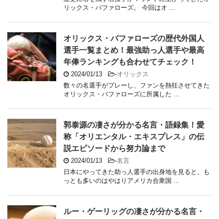
リックス・バファローズ。 今回はオ ...
オリックス・バファローズの歴代外国人
選手一覧まとめ！最強助っ人選手や最高
年俸ランキングも合わせてチェック！
2024/01/13
-
オリックス
数々の名選手がプレーし、ファンを熱狂させてきた
オリックス・バファローズに所属した ...
郭泰源の凄さが分かる名言・語録集！愛
称「オリエンタル・エキスプレス」の伝
説エピソードから努力論まで
2024/01/13
-
名言
日本にやってきた助っ人選手の出身地を見ると、も
っとも多いのはやはりアメリカ合衆国 ...
ルー・ゲーリッグの凄さが分かる名言・