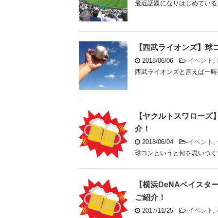
最近話題になりはじめている大
【西武ライオンズ】球
2018/06/06
-
イベント
,
西武ライオンズと言えば一時期
【ヤクルトスワローズ
介！
2018/06/04
-
イベント
,
球コンというと何を思いつくで
【横浜DeNAベイスタ
ご紹介！
2017/11/25
-
イベント
,