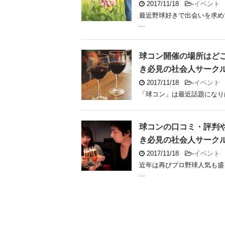
2017/11/18
-
イベント
最近野球好きで出会いを求め
...
球コン開催の場所はど
き必見の社会人サーク
2017/11/18
-
イベント
「球コン」は最近話題になりは
球コンの口コミ・評判
き必見の社会人サーク
2017/11/18
-
イベント
近年は再びプロ野球人気も盛
...