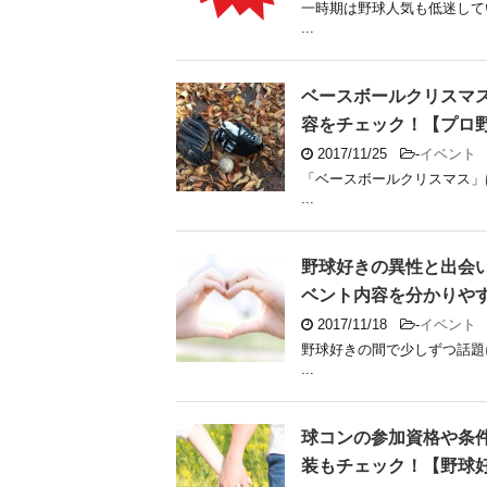
一時期は野球人気も低迷して
...
ベースボールクリスマス
容をチェック！【プロ
2017/11/25
-
イベント
「ベースボールクリスマス」
...
野球好きの異性と出会
ベント内容を分かりや
2017/11/18
-
イベント
野球好きの間で少しずつ話題
...
球コンの参加資格や条
装もチェック！【野球