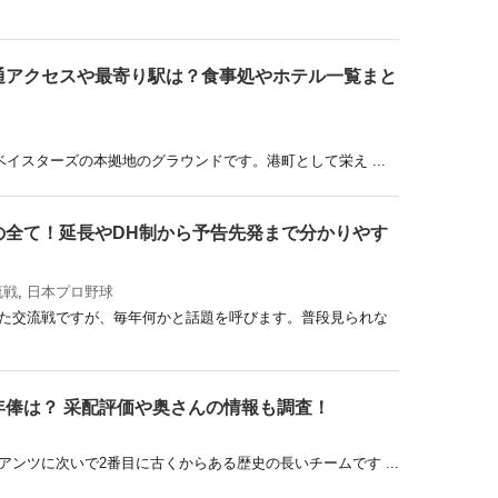
通アクセスや最寄り駅は？食事処やホテル一覧まと
ベイスターズの本拠地のグラウンドです。港町として栄え ...
の全て！延長やDH制から予告先発まで分かりやす
流戦
,
日本プロ野球
た交流戦ですが、毎年何かと話題を呼びます。普段見られな
年俸は？ 采配評価や奥さんの情報も調査！
ンツに次いで2番目に古くからある歴史の長いチームです ...