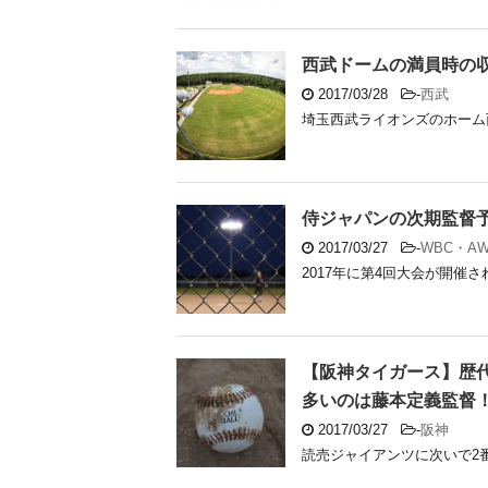
西武ドームの満員時の
2017/03/28
-
西武
埼玉西武ライオンズのホーム西
侍ジャパンの次期監督
2017/03/27
-
WBC・A
2017年に第4回大会が開催さ
【阪神タイガース】歴
多いのは藤本定義監督
2017/03/27
-
阪神
読売ジャイアンツに次いで2番