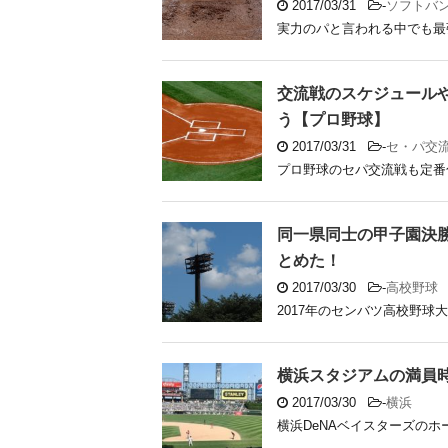
2017/03/31
-
ソフトバ
実力のパと言われる中でも最強
交流戦のスケジュール
う【プロ野球】
2017/03/31
-
セ・パ交
プロ野球のセパ交流戦も定番化
同一県同士の甲子園決
とめた！
2017/03/30
-
高校野球
2017年のセンバツ高校野球
横浜スタジアムの満員
2017/03/30
-
横浜
横浜DeNAベイスターズのホー