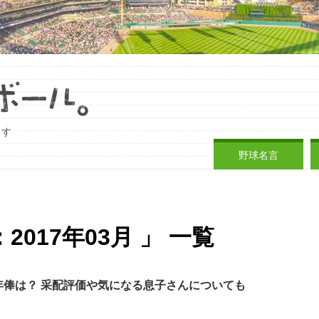
ます
野球名言
017年03月 」 一覧
年俸は？ 采配評価や気になる息子さんについても