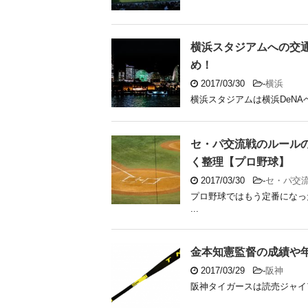
横浜スタジアムへの交
め！
2017/03/30
-
横浜
横浜スタジアムは横浜DeNA
セ・パ交流戦のルール
く整理【プロ野球】
2017/03/30
-
セ・パ交
プロ野球ではもう定番になっ
...
金本知憲監督の成績や
2017/03/29
-
阪神
阪神タイガースは読売ジャイア