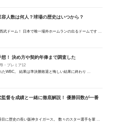
収容人数は何人？球場の歴史はいつから？
武ドーム！ 日本で唯一場外ホームランの出るドームです ...
予想！ 決め方や契約年俸まで調査した
WB・プレミア12
れたWBC。 結果は準決勝敗退と悔しい結果に終わり ...
代監督を成績と一緒に徹底解説！ 優勝回数が一番
！
目に歴史の長い阪神タイガース。 数々のスター選手を輩 ...