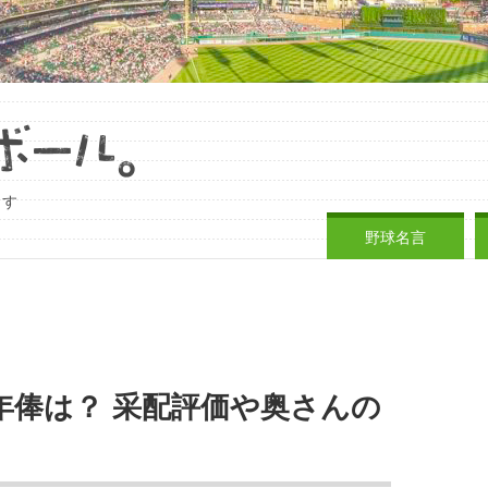
ます
野球名言
年俸は？ 采配評価や奥さんの