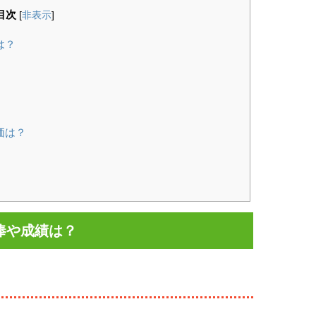
目次
[
非表示
]
は？
価は？
俸や成績は？