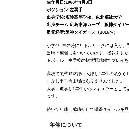
生年月日:1968年4月3日
ポジション:左翼手
出身学校:広陵高等学校、東北福祉大学
出身チーム:広島東洋カープ、阪神タイガ
監督経歴:阪神タイガース（2016〜）
小学4年生の時にリトルリーグには入り、
当時は練習にもついていけず、怪我もした
トボール、中学校の軟式野球部でプレイを
高校で硬式野球部に入部し2年生の頃から
しかし甲子園出場はありませんでした。
大学に進学し1年生からレギュラーとして活
ます。
続いて年俸、成績そして獲得タイトルを見
年俸について