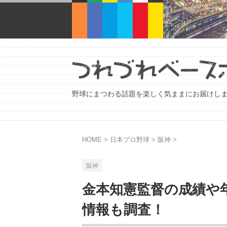
野球にまつわる話題を楽しく気ままにお届けし
HOME
>
日本プロ野球
>
阪神
>
阪神
金本知憲監督の成績や
情報も調査！