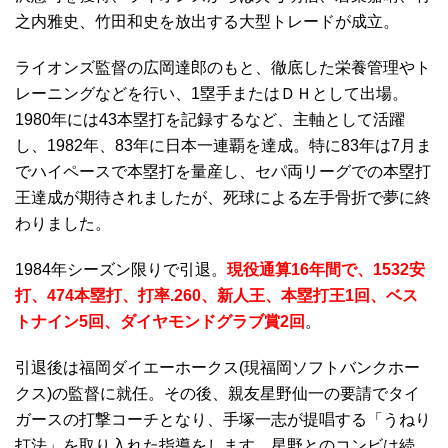
之内雅史、竹田和史を放出する大型トレードが成立。
ライオンズ監督の広岡達郎のもと、徹底した栄養管理やト
レーニングなどを行い、1塁手またはＤＨとして出場。
1980年には43本塁打を記録するなど、主軸として活躍
し、1982年、83年に日本一連覇を達成。特に83年は7月ま
でハイペースで本塁打を量産し、セパ両リーグでの本塁打
王達成が期待されましたが、死球による左手骨折で夢に終
わりました。
1984年シーズン限りで引退。
現役通算16年間で、1532安
打、474本塁打、打率.260、新人王、本塁打王1回、ベス
トナイン5回、ダイヤモンドグラブ賞2回
。
引退後は福岡ダイエーホークス(現福岡ソフトバンクホー
クス)の監督に就任。その後、親友星野仙一の要請でタイ
ガースの打撃コーチとなり、手塚一志が提唱する「うねり
打法」を取り入れた指導をします。星野とのコンビは続