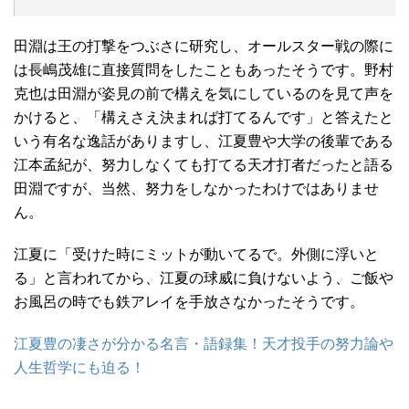
田淵は王の打撃をつぶさに研究し、オールスター戦の際に
は長嶋茂雄に直接質問をしたこともあったそうです。野村
克也は田淵が姿見の前で構えを気にしているのを見て声を
かけると、「構えさえ決まれば打てるんです」と答えたと
いう有名な逸話がありますし、江夏豊や大学の後輩である
江本孟紀が、努力しなくても打てる天才打者だったと語る
田淵ですが、当然、努力をしなかったわけではありませ
ん。
江夏に「受けた時にミットが動いてるで。外側に浮いと
る」と言われてから、江夏の球威に負けないよう、ご飯や
お風呂の時でも鉄アレイを手放さなかったそうです。
江夏豊の凄さが分かる名言・語録集！天才投手の努力論や
人生哲学にも迫る！