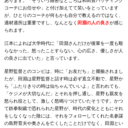
あります。「そういう緻密なところは和田豊バッティング
コーチにお任せや」と付け加えてて笑いをとっています
が、ひとりのコーチが何もかも自分で教えるのではなく、
適材適所は重要ですし、なんとなく
田淵の人の良さ
が感じ
られます。
江本によれば大学時代に「田淵さんだけが後輩を一度も殴
らなかった。怒ったことすらない。心の広さ、優しさが人
の良さに出ていた」と言っています。
星野監督とのコンビは、時に「お友だち」と揶揄されまし
たが、田淵は星野監督と話す時は必ず直立不動で、星野か
ら「ふたりきりの時は仙ちゃんでいいよ」と言われても、
「ケジメが大切なんだ」とそれを押し通し、星野も親友を
怒られ役として、激しく怒鳴りつけていたそうです。かつ
て鉄拳制裁で恐れられた星野が、時代の変化とともにそれ
をしなくなった陰には、それをフォローしてくれた名参謀
の島野育夫や奥さんを亡くしたことだけでなく、田淵とい