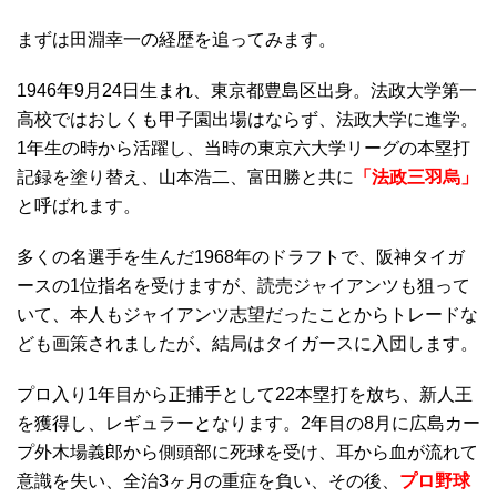
まずは田淵幸一の経歴を追ってみます。
1946年9月24日生まれ、東京都豊島区出身。法政大学第一
高校ではおしくも甲子園出場はならず、法政大学に進学。
1年生の時から活躍し、当時の東京六大学リーグの本塁打
記録を塗り替え、山本浩二、富田勝と共に
「法政三羽烏」
と呼ばれます。
多くの名選手を生んだ1968年のドラフトで、阪神タイガ
ースの1位指名を受けますが、読売ジャイアンツも狙って
いて、本人もジャイアンツ志望だったことからトレードな
ども画策されましたが、結局はタイガースに入団します。
プロ入り1年目から正捕手として22本塁打を放ち、新人王
を獲得し、レギュラーとなります。2年目の8月に広島カー
プ外木場義郎から側頭部に死球を受け、耳から血が流れて
意識を失い、全治3ヶ月の重症を負い、その後、
プロ野球