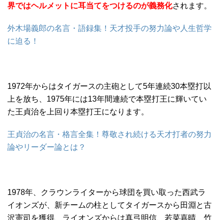
界ではヘルメットに耳当てをつけるのが義務化
されます。
外木場義郎の名言・語録集！天才投手の努力論や人生哲学
に迫る！
1972年からはタイガースの主砲として5年連続30本塁打以
上を放ち、1975年には13年間連続で本塁打王に輝いてい
た王貞治を上回り本塁打王になります。
王貞治の名言・格言全集！尊敬され続ける天才打者の努力
論やリーダー論とは？
1978年、クラウンライターから球団を買い取った西武ラ
イオンズが、新チームの柱としてタイガースから田淵と古
沢憲司を獲得、ライオンズからは真弓明信、若菜嘉晴、竹