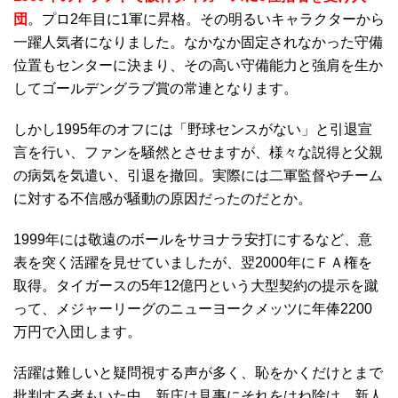
団
。プロ2年目に1軍に昇格。その明るいキャラクターから
一躍人気者になりました。なかなか固定されなかった守備
位置もセンターに決まり、その高い守備能力と強肩を生か
してゴールデングラブ賞の常連となります。
しかし1995年のオフには「野球センスがない」と引退宣
言を行い、ファンを騒然とさせますが、様々な説得と父親
の病気を気遣い、引退を撤回。実際には二軍監督やチーム
に対する不信感が騒動の原因だったのだとか。
1999年には敬遠のボールをサヨナラ安打にするなど、意
表を突く活躍を見せていましたが、翌2000年にＦＡ権を
取得。タイガースの5年12億円という大型契約の提示を蹴
って、メジャーリーグのニューヨークメッツに年俸2200
万円で入団します。
活躍は難しいと疑問視する声が多く、恥をかくだけとまで
批判する者もいた中、新庄は見事にそれをはね除け、新人