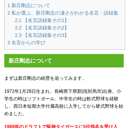
1
新庄剛志について
2
私が選ぶ、新庄剛志の凄さがわかる名言・語録集
2.1
【名言語録集その1】
2.2
【名言語録集その2】
2.3
【名言語録集その3】
3
名言からの学び
新庄剛志について
まずは新庄剛志の経歴を追ってみます。
1972年1月28日生まれ、長崎県下県郡(現対馬市)出身。小
学生の時はソフトボール、中学生の時は軟式野球を経験
し、西日本短期大学付属高校に入学してから硬式野球を始
めました。
1989年のドラフトで阪神タイガースに5位指名を受け入