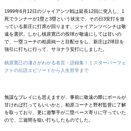
1999年6月12日のジャイアンツ戦は延長12回に突入し、1
死でランナーが1塁と3塁という状況で、その日3安打を放
っている新庄に打席が回ります。ジャイアンツベンチは敬
遠を選択。しかし槙原寛己の投球が敬遠にしては甘いの
で、一塁コーチの柏原純一と目配せをし、新庄は2球目を
強引に打ちに行って、サヨナラ安打にしました。
槙原寛己の凄さがわかる名言・語録集！ミスターパーフェ
クトの伝説エピソードから人生哲学まで
無謀なプレイにも思えますが、事前に敬遠の際にボールが
甘ければ打ってもいいかと、柏原コーチと野村監督に了解
を取っており、更に遊撃手が二塁ベース寄りに守っていた
ので、三遊間を狙い打ちしたものでした。