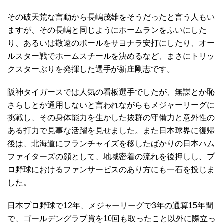
その破天荒な言動から長嶋茂雄をそうだったと言う人もい
ますが、その長嶋と同じようにホームランをふいにした
り、あるいは敬遠のボールをサヨナラ安打にしたり、オー
ルスター戦でホームスチールを決めるなど、まさにトリッ
クスターぶりを発揮した選手が新庄剛志です。
阪神タイガースでは人気の看板選手でしたが、無謀とか恥
さらしとか通用しないと言われながらもメジャーリーグに
挑戦し、その身体能力を生かした抜群の守備力と意外性の
ある打力で見事な活躍を見せました。また日本球界に復帰
後は、北海道にフランチャイズを移したばかりの日本ハム
ファイターズの顔として、地域密着の流れを後押しし、プ
ロ野球におけるファンサービスのあり方にも一石を投じま
した。
日本プロ野球で12年、メジャーリーグで3年の通算15年間
で、ゴールデングラブ賞を10回も取ったこと以外に際立っ