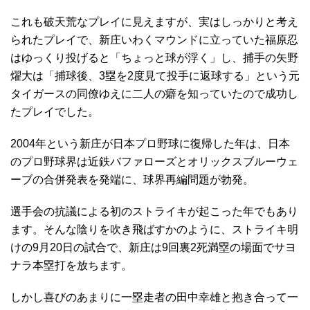
これも破天荒なプレイに見えますが、実はしっかりと考え
られたプレイで、新庄いわくマウンドに立っていた福原忍
はゆっくり投げると「ちょっと球が浮く」し、捕手の矢野
燿大は「捕球後、3塁を2度見て投手に返球する」という元
タイガースの同僚ゆえに二人の癖を知っていたので成功し
たプレイでした。
2004年という新庄が日本プロ野球に復帰した年は、日本
のプロ野球界は近鉄バファローズとオリックスブルーウェ
ーブの合併発表を発端に、球界再編問題が勃発。
選手会の抗議による初のストライキが起こった年でもあり
ます。そんな陰りを吹き飛ばすかのように、ストライキ明
けの9月20日の試合で、新庄は9回裏2死満塁の場面でサヨ
ナラ本塁打を放ちます。
しかし喜びのあまりに一塁走者の田中幸雄と抱き合って一