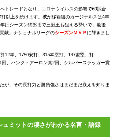
スへトレードとなり、コロナウイルスの影響で60試合
0本塁打以上を続けます。彼が移籍後のカージナルスは4年
22年はシーズン終盤まで三冠王も狙える勢いで、最後
貢献。ナショナルリーグの
シーズンＭＶＰ
に輝きまし
12年、1750安打、315本塁打、147盗塁、打
点王1回、ハンク・アーロン賞2回、シルバースラッガー賞
たが、その長打力と勝負強さはまだまだ衰えを知りま
シュミットの凄さがわかる名言・語録