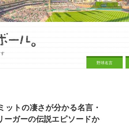
ます
野球名言
ミットの凄さが分かる名言・
リーガーの伝説エピソードか