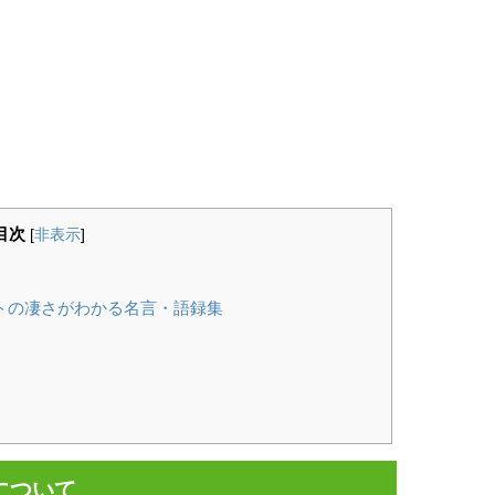
目次
[
非表示
]
トの凄さがわかる名言・語録集
について