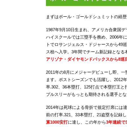
まずはポール・ゴールドシュミットの経歴
1987年9月10日生まれ、アメリカ合衆
ハイスクールでは三塁手を務め、2006
トでロサンジェルス・ドジャースから49
ス校へ入学。3年間でチーム新記録となる
アリゾナ・ダイヤモンドバックスから8巡
2011年の8月にメジャーデビューし即、
ます。ポストシーズンでも活躍し、2012
率.302、36本塁打、125打点で本塁打
プルスリーがもっとも期待される選手とな
2014年は死球による骨折で規定打席には
前の打率.321、33本塁打、21盗塁を記録し
算1000安打
に達し、この年から
3年連続で