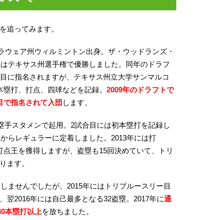
を追ってみます。
国デラウェア州ウィルミントン出身。ザ・ウッドランズ・
年にはテキサス州選手権で優勝しました。同年のドラフ
巡目に指名されますが、テキサス州立大学サンマルコ
本塁打、打点、四球などを記録。
2009年のドラフトで
目で指名されて入団
します。
一塁手スタメンで起用。2試合目には初本塁打を記録し
年からレギュラーに定着しました。2013年には打
王と打点王を獲得しますが、盗塁も15回決めていて、トリ
ります。
達しませんでしたが、2015年にはトリプルースリー目
、翌2016年には自己最多となる32盗塁。2017年に
通
30本塁打以上
を放ちました。