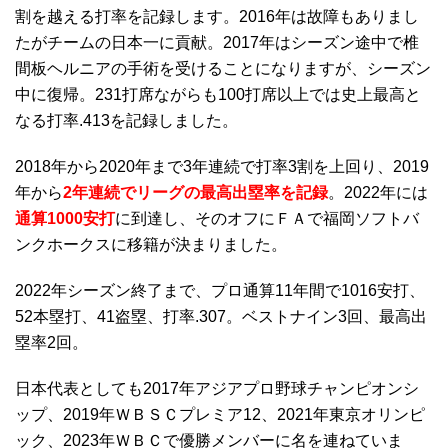
割を越える打率を記録します。2016年は故障もありまし
たがチームの日本一に貢献。2017年はシーズン途中で椎
間板ヘルニアの手術を受けることになりますが、シーズン
中に復帰。231打席ながらも100打席以上では史上最高と
なる打率.413を記録しました。
2018年から2020年まで3年連続で打率3割を上回り、2019
年から
2年連続でリーグの最高出塁率を記録
。2022年には
通算1000安打
に到達し、そのオフにＦＡで福岡ソフトバ
ンクホークスに移籍が決まりました。
2022年シーズン終了まで、プロ通算11年間で1016安打、
52本塁打、41盗塁、打率.307。ベストナイン3回、最高出
塁率2回。
日本代表としても2017年アジアプロ野球チャンピオンシ
ップ、2019年ＷＢＳＣプレミア12、2021年東京オリンピ
ック、2023年ＷＢＣで優勝メンバーに名を連ねていま