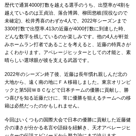
歴代で通算4000打数を越える選手のうち、出塁率が4割を
越えているのは王貞治、落合博満、柳田悠岐(現役なので
未確定)、松井秀喜のわずか4人で、2022年シーズンまで
3300打数で出塁率.413の近藤が4000打数に到達した時、
どんな数字を残しているのか楽しみです。他の4人が軒並
みホームラン打者であることを考えると、近藤の特異さが
よくわかります。アベレージヒッターとしての才能と、素
晴らしい選球眼が彼を支える武器です。
2022年のシーズン終了後、近藤は長年慣れ親しんだ北の
大地から、遠く南の地にＦＡ移籍しました。東京オリンピ
ックと第5回ＷＢＣなどで日本チームの優勝に貢献し、勝
つ喜びを知る近藤だけに、常に優勝を狙えるチームへの移
籍は必然だったのかもしれません。
今回はいくつもの国際大会で日本の優勝に貢献した近藤健
介の凄さが分かる名言や語録を紐解き、天才アベレージヒ
ッターの伝説エピソードから努力論にまで迫ります。