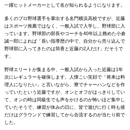
一躍ヒットメーカーとして名が知られるようになります。
多くのプロ野球選手を輩出する名門横浜高校ですが、近藤
はスポーツ推薦ではなく、一般入試で入学し、野球部に入
っています。野球部の部長やコーチを40年以上務めた小倉
誠一郎によれば「長い指導歴の中で、自分から売り込んで
野球部に入ってきたのは筒香と近藤の2人だけ」だそうで
す。
野球エリートが集まる中、一般入試から入った近藤は1年
次にレギュラーを確保します。人懐こい笑顔で「将来は料
理人になりたい」と言いながら、寮でチャーハンなどを作
っていたという近藤ですが、オンとオフがはっきりしてい
て、オンの時は同級生でも声をかけるのが怖いほど集中し
ていたそうで、練習が休みの日に、皆で遊びに行く時も彼
だけはグラウンドで練習してから合流するのが当たり前で
した。