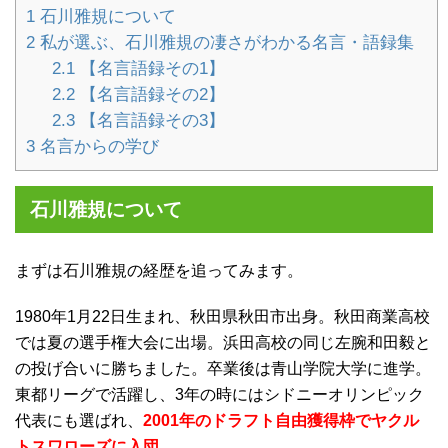
1
石川雅規について
2
私が選ぶ、石川雅規の凄さがわかる名言・語録集
2.1
【名言語録その1】
2.2
【名言語録その2】
2.3
【名言語録その3】
3
名言からの学び
石川雅規について
まずは石川雅規の経歴を追ってみます。
1980年1月22日生まれ、秋田県秋田市出身。秋田商業高校
では夏の選手権大会に出場。浜田高校の同じ左腕和田毅と
の投げ合いに勝ちました。卒業後は青山学院大学に進学。
東都リーグで活躍し、3年の時にはシドニーオリンピック
代表にも選ばれ、
2001年のドラフト自由獲得枠でヤクル
トスワローズに入団
。