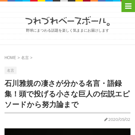
野球にまつわる話題を楽しく気ままにお届けします
HOME
>
名言
>
名言
石川雅規の凄さが分かる名言・語録
集！頭で投げる小さな巨人の伝説エピ
ソードから努力論まで
2020/05/02