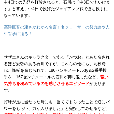
中4日での先発を打診されると、石川は「中3日でもいけま
す」と答え、中4日で投げたジャイアンツ戦で勝ち投手に
なっています。
高津臣吾の凄さがわかる名言！名クローザーの努力論や人
生哲学に迫る！
サザエさんのキャラクターである「かつお」とあだ名され
るほど愛敬のある石川ですが、これらの他にも、高校時
代、降板を命じられて、180センチメートルある2番手投
手を、167センチメートルの石川が押し返したなど、
強い
気持ちを秘めているのを感じさせるエピソード
がありま
す。
打球が足に当たった時にも「当ててもらったことで逆にパ
ワーをもらい、力が入りました」と完投してみせるなど、