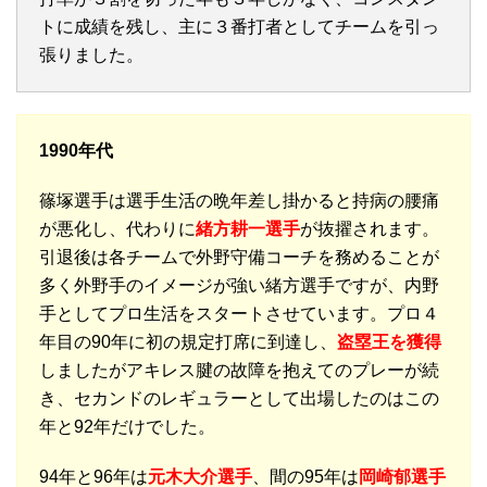
トに成績を残し、主に３番打者としてチームを引っ
張りました。
1990年代
篠塚選手は選手生活の晩年差し掛かると持病の腰痛
が悪化し、代わりに
緒方耕一選手
が抜擢されます。
引退後は各チームで外野守備コーチを務めることが
多く外野手のイメージが強い緒方選手ですが、内野
手としてプロ生活をスタートさせています。プロ４
年目の90年に初の規定打席に到達し、
盗塁王を獲得
しましたがアキレス腱の故障を抱えてのプレーが続
き、セカンドのレギュラーとして出場したのはこの
年と92年だけでした。
94年と96年は
元木大介選手
、間の95年は
岡崎郁選手