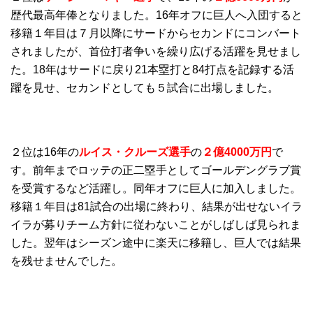
歴代最高年俸となりました。16年オフに巨人へ入団すると
移籍１年目は７月以降にサードからセカンドにコンバート
されましたが、首位打者争いを繰り広げる活躍を見せまし
た。18年はサードに戻り21本塁打と84打点を記録する活
躍を見せ、セカンドとしても５試合に出場しました。
２位は16年の
ルイス・クルーズ選手
の
２億4000万円
で
す。前年までロッテの正二塁手としてゴールデングラブ賞
を受賞するなど活躍し。同年オフに巨人に加入しました。
移籍１年目は81試合の出場に終わり、結果が出せないイラ
イラが募りチーム方針に従わないことがしばしば見られま
した。翌年はシーズン途中に楽天に移籍し、巨人では結果
を残せませんでした。