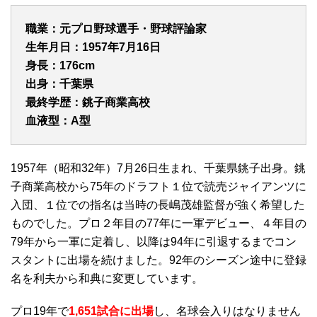
職業：元プロ野球選手・野球評論家
生年月日：1957年7月16日
身長：176cm
出身：千葉県
最終学歴：銚子商業高校
血液型：A型
1957年（昭和32年）7月26日生まれ、千葉県銚子出身。銚
子商業高校から75年のドラフト１位で読売ジャイアンツに
入団、１位での指名は当時の長嶋茂雄監督が強く希望した
ものでした。プロ２年目の77年に一軍デビュー、４年目の
79年から一軍に定着し、以降は94年に引退するまでコン
スタントに出場を続けました。92年のシーズン途中に登録
名を利夫から和典に変更しています。
プロ19年で
1,651試合に出場
し、名球会入りはなりません