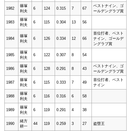
篠塚
ベストナイン、ゴ
1982
6
124
0.315
7
67
利夫
ールデングラブ賞
篠塚
1983
6
115
0.304
13
56
利夫
首位打者、ベスト
篠塚
1984
6
126
0.334
12
66
ナイン、ゴールデ
利夫
ングラブ賞
篠塚
1985
6
122
0.307
8
54
利夫
篠塚
ベストナイン、ゴ
1986
6
128
0.291
8
43
利夫
ールデングラブ賞
篠塚
首位打者、ベスト
1987
6
115
0.333
7
49
利夫
ナイン
篠塚
1988
6
116
0.316
6
58
利夫
篠塚
1989
6
119
0.291
4
38
利夫
緒方
1990
44
119
0.259
3
27
盗塁王
耕一