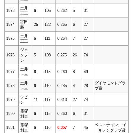
土井
1973
6
105
0.262
5
31
正三
富田
1974
25
122
0.265
6
27
勝
土井
1975
6
111
0.264
7
27
正三
ジョ
1976
ンソ
5
108
0.275
26
74
ン
土井
1977
6
115
0.260
8
49
正三
土井
ダイヤモンドグラ
1978
6
110
0.285
4
28
正三
ブ賞
シピ
1979
11
117
0.313
27
74
ン
篠塚
1980
6
115
0.260
6
31
利夫
篠塚
ベストナイン、ゴ
1981
6
116
0.357
7
45
利夫
ールデングラブ賞