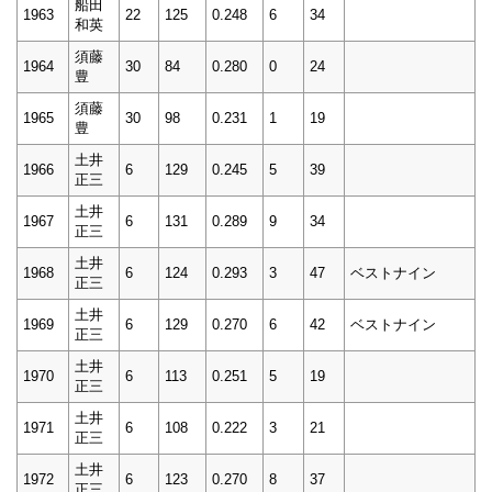
船田
1963
22
125
0.248
6
34
和英
須藤
1964
30
84
0.280
0
24
豊
須藤
1965
30
98
0.231
1
19
豊
土井
1966
6
129
0.245
5
39
正三
土井
1967
6
131
0.289
9
34
正三
土井
1968
6
124
0.293
3
47
ベストナイン
正三
土井
1969
6
129
0.270
6
42
ベストナイン
正三
土井
1970
6
113
0.251
5
19
正三
土井
1971
6
108
0.222
3
21
正三
土井
1972
6
123
0.270
8
37
正三