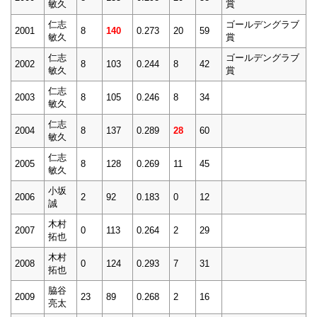
敏久
賞
仁志
ゴールデングラブ
2001
8
140
0.273
20
59
敏久
賞
仁志
ゴールデングラブ
2002
8
103
0.244
8
42
敏久
賞
仁志
2003
8
105
0.246
8
34
敏久
仁志
2004
8
137
0.289
28
60
敏久
仁志
2005
8
128
0.269
11
45
敏久
小坂
2006
2
92
0.183
0
12
誠
木村
2007
0
113
0.264
2
29
拓也
木村
2008
0
124
0.293
7
31
拓也
脇谷
2009
23
89
0.268
2
16
亮太