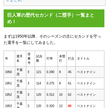
巨人軍の歴代セカンド（二塁手）一覧まと
め！
まずは1950年以降、そのシーズンの主にセカンドを守っ
た選手を一覧にしてみました。
背
選手
試合
本塁
年
番
打率
打点
タイトル
名
数
打
号
千葉
1950
3
121
0.290
8
45
ベストナイン
茂
千葉
1951
3
114
0.275
8
61
ベストナイン
茂
千葉
1952
3
120
0.312
10
62
ベストナイン
茂
千葉
1953
3
120
0.320
12
80
ベストナイン