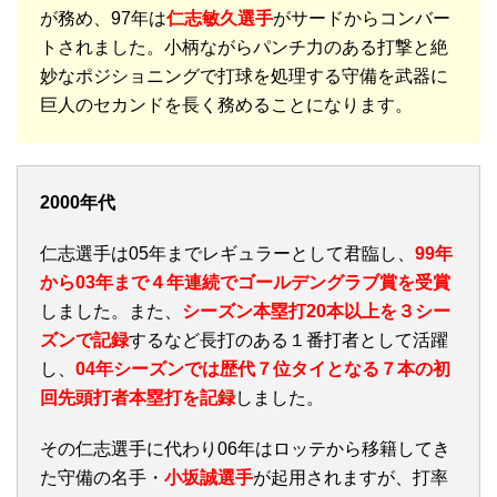
が務め、97年は
仁志敏久選手
がサードからコンバー
トされました。小柄ながらパンチ力のある打撃と絶
妙なポジショニングで打球を処理する守備を武器に
巨人のセカンドを長く務めることになります。
2000年代
仁志選手は05年までレギュラーとして君臨し、
99年
から03年まで４年連続でゴールデングラブ賞を受賞
しました。また、
シーズン本塁打20本以上を３シー
ズンで記録
するなど長打のある１番打者として活躍
し、
04年シーズンでは歴代７位タイとなる７本の初
回先頭打者本塁打を記録
しました。
その仁志選手に代わり06年はロッテから移籍してき
た守備の名手・
小坂誠選手
が起用されますが、打率