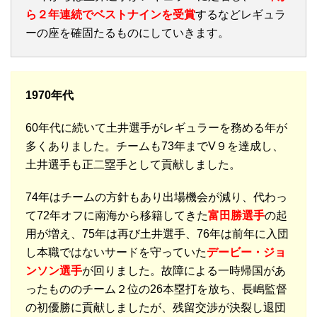
ら２年連続でベストナインを受賞
するなどレギュラ
ーの座を確固たるものにしていきます。
1970年代
60年代に続いて土井選手がレギュラーを務める年が
多くありました。チームも73年までV９を達成し、
土井選手も正二塁手として貢献しました。
74年はチームの方針もあり出場機会が減り、代わっ
て72年オフに南海から移籍してきた
富田勝選手
の起
用が増え、75年は再び土井選手、76年は前年に入団
し本職ではないサードを守っていた
デービー・ジョ
ンソン選手
が回りました。故障による一時帰国があ
ったもののチーム２位の26本塁打を放ち、長嶋監督
の初優勝に貢献しましたが、残留交渉が決裂し退団