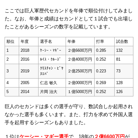
ここでは巨人軍歴代セカンドを年俸で順位付けしてみまし
た。なお、年俸と成績はセカンドとして１試合でも出場し
たことがあるシーズンの数字を記載しています。
順位
年度
選手名
年俸
打率
試合数
1
2018
ｹｰｼｰ・ﾏｷﾞｰ
２億6600万円
0.285
132
2
2016
ﾙｲｽ・ｸﾙｰｽﾞ
２億4000万円
0.252
81
ｸﾘｽﾁｬﾝ・ﾋﾞﾔ
3
2019
２億2500万円
0.223
73
ﾇｴﾊﾞ
4
2005
仁志 敏久
２億0000万円
0.269
128
5
2014
片岡 治大
１億5000万円
0.252
126
巨人のセカンドは多くの選手が守り、数試合しか起用され
なかった選手も多くいます。また、打力を求めて外国人選
手を起用するシーズンもありました。
１位は
ケーシー・マギー選手
で、18年の
２億6600万円
が