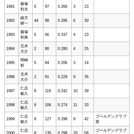
篠塚
1991
6
97
0.266
3
23
利夫
緒方
1992
44
98
0.286
6
30
耕一
篠塚
1993
6
66
0.337
4
23
和典
元木
1994
2
90
0.280
4
25
大介
岡崎
1995
5
84
0.206
3
14
郁
元木
1996
2
91
0.229
9
35
大介
仁志
1997
8
119
0.242
10
39
敏久
仁志
1998
8
106
0.274
11
33
敏久
仁志
ゴールデングラブ
1999
8
127
0.298
9
42
敏久
賞
仁志
ゴールデングラブ
2000
8
135
0.298
20
58