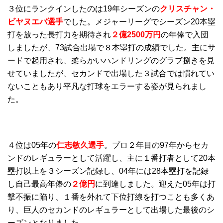
３位にランクインしたのは19年シーズンの
クリスチャン・
ビヤヌエバ選手
でした。メジャーリーグでシーズン20本塁
打を放った長打力を期待され
２億2500万円
の年俸で入団
しましたが、73試合出場で８本塁打の成績でした。主にサ
ードで起用され、柔らかいハンドリングのグラブ捌きを見
せていましたが、セカンドで出場した３試合では慣れてい
ないこともあり平凡な打球をエラーする姿が見られまし
た。
４位は05年の
仁志敏久選手
。プロ２年目の97年からセカ
ンドのレギュラーとして活躍し、主に１番打者として20本
塁打以上を３シーズン記録し、04年には28本塁打を記録
し自己最高年俸の
２億円
に到達しました。迎えた05年は打
撃不振に陥り、１番を外れて下位打線を打つことも多くあ
り、巨人のセカンドのレギュラーとして出場した最後のシ
ーズンとなりました。