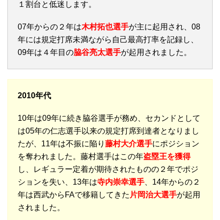
１割台と低迷します。
07年からの２年は
木村拓也選手
が主に起用され、08
年には規定打席未満ながら自己最高打率を記録し、
09年は４年目の
脇谷亮太選手
が起用されました。
2010年代
10年は09年に続き脇谷選手が務め、セカンドとして
は05年の仁志選手以来の規定打席到達者となりまし
たが、11年は不振に陥り
藤村大介選手
にポジション
を奪われました。藤村選手はこの年
盗塁王を獲得
し、レギュラー定着が期待されたものの２年でポジ
ションを失い、13年は
寺内崇幸選手
、14年からの２
年は西武からFAで移籍してきた
片岡治大選手
が起用
されました。