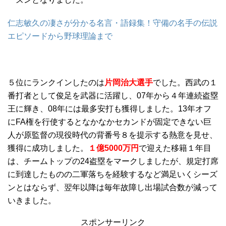
仁志敏久の凄さが分かる名言・語録集！守備の名手の伝説
エピソードから野球理論まで
５位にランクインしたのは
片岡治大選手
でした。西武の１
番打者として俊足を武器に活躍し、07年から４年連続盗塁
王に輝き、08年には最多安打も獲得しました。13年オフ
にFA権を行使するとなかなかセカンドが固定できない巨
人が原監督の現役時代の背番号８を提示する熱意を見せ、
獲得に成功しました。
１億5000万円
で迎えた移籍１年目
は、チームトップの24盗塁をマークしましたが、規定打席
に到達したものの二軍落ちを経験するなど満足いくシーズ
ンとはならず、翌年以降は毎年故障し出場試合数が減って
いきました。
スポンサーリンク