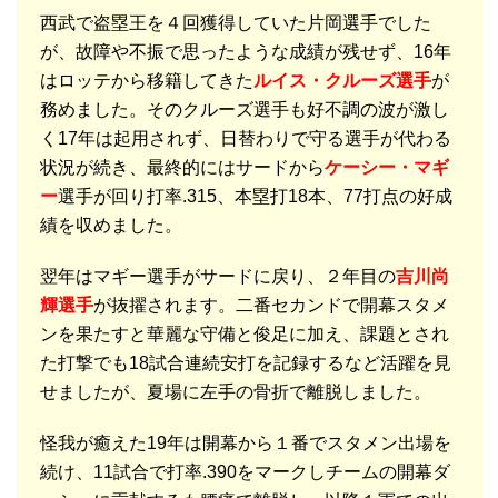
西武で盗塁王を４回獲得していた片岡選手でした
が、故障や不振で思ったような成績が残せず、16年
はロッテから移籍してきた
ルイス・クルーズ選手
が
務めました。そのクルーズ選手も好不調の波が激し
く17年は起用されず、日替わりで守る選手が代わる
状況が続き、最終的にはサードから
ケーシー・マギ
ー
選手が回り打率.315、本塁打18本、77打点の好成
績を収めました。
翌年はマギー選手がサードに戻り、２年目の
吉川尚
輝選手
が抜擢されます。二番セカンドで開幕スタメ
ンを果たすと華麗な守備と俊足に加え、課題とされ
た打撃でも18試合連続安打を記録するなど活躍を見
せましたが、夏場に左手の骨折で離脱しました。
怪我が癒えた19年は開幕から１番でスタメン出場を
続け、11試合で打率.390をマークしチームの開幕ダ