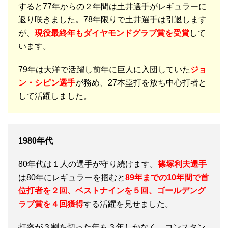
すると77年からの２年間は土井選手がレギュラーに
返り咲きました。78年限りで土井選手は引退します
が、
現役最終年もダイヤモンドグラブ賞を受賞
して
います。
79年は大洋で活躍し前年に巨人に入団していた
ジョ
ン・シピン選手
が務め、27本塁打を放ち中心打者と
して活躍しました。
1980年代
80年代は１人の選手が守り続けます。
篠塚利夫選手
は80年にレギュラーを掴むと
89年までの10年間で首
位打者を２回、ベストナインを５回、ゴールデング
ラブ賞を４回獲得
する活躍を見せました。
打率が３割を切った年も３年しかなく、コンスタン