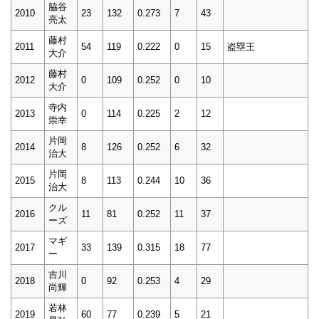
脇谷
2010
23
132
0.273
7
43
亮太
藤村
2011
54
119
0.222
0
15
盗塁王
大介
藤村
2012
0
109
0.252
0
10
大介
寺内
2013
0
114
0.225
2
12
崇幸
片岡
2014
8
126
0.252
6
32
治大
片岡
2015
8
113
0.244
10
36
治大
クル
2016
11
81
0.252
11
37
ーズ
マギ
2017
33
139
0.315
18
77
ー
吉川
2018
0
92
0.253
4
29
尚輝
若林
2019
60
77
0.239
5
21