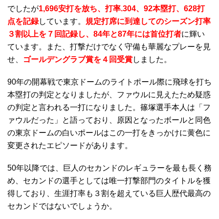
でしたが
1,696安打を放ち、打率.304、92本塁打、628打
点を記録
しています。
規定打席に到達してのシーズン打率
３割以上を７回記録し、84年と87年には首位打者
に輝い
ています。また、打撃だけでなく守備も華麗なプレーを見
せ、
ゴールデングラブ賞を４回受賞
しました。
90年の開幕戦で東京ドームのライトポール際に飛球を打ち
本塁打の判定となりましたが、ファウルに見えたため疑惑
の判定と言われる一打になりました。篠塚選手本人は「フ
ァウルだった」と語っており、原因となったボールと同色
の東京ドームの白いポールはこの一打をきっかけに黄色に
変更されたエピソードがあります。
50年以降では、巨人のセカンドのレギュラーを最も長く務
め、セカンドの選手としては唯一打撃部門のタイトルを獲
得しており、生涯打率も３割を超えている巨人歴代最高の
セカンドではないでしょうか。