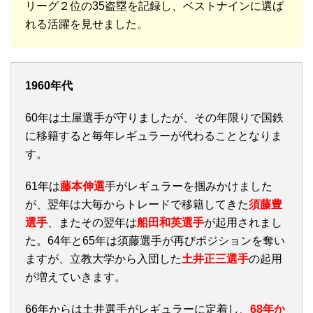
リーグ２位の35盗塁を記録し、ベストナインに選ば
れる活躍を見せました。
1960年代
60年は土屋選手が守りましたが、その年限りで国鉄
に移籍すると毎年レギュラーが代わることとなりま
す。
61年は
藤本伸選
手がレギュラーを掴みかけました
が、翌年は大毎からトレードで移籍してきた
須藤豊
選手
、またその翌年は
船田和英選手
が起用されまし
た。64年と65年は須藤選手が再びポジションを奪い
ますが、立教大学から入団した
土井正三選手
の起用
が増えていきます。
66年からは土井選手がレギュラーに定着し、
68年か