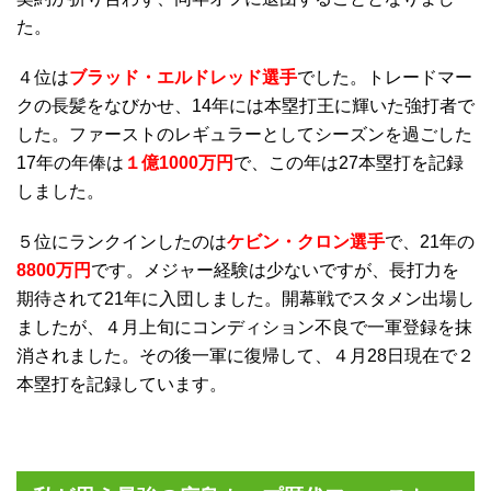
た。
４位は
ブラッド・エルドレッド選手
でした。トレードマー
クの長髪をなびかせ、14年には本塁打王に輝いた強打者で
した。ファーストのレギュラーとしてシーズンを過ごした
17年の年俸は
１億1000万円
で、この年は27本塁打を記録
しました。
５位にランクインしたのは
ケビン・クロン選手
で、21年の
8800万円
です。メジャー経験は少ないですが、長打力を
期待されて21年に入団しました。開幕戦でスタメン出場し
ましたが、４月上旬にコンディション不良で一軍登録を抹
消されました。その後一軍に復帰して、４月28日現在で２
本塁打を記録しています。