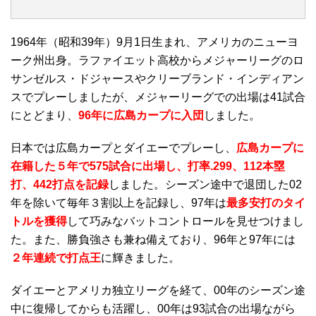
1964年（昭和39年）9月1日生まれ、アメリカのニューヨ
ーク州出身。ラファイエット高校からメジャーリーグのロ
サンゼルス・ドジャースやクリーブランド・インディアン
スでプレーしましたが、メジャーリーグでの出場は41試合
にとどまり、
96年に広島カープに入団
しました。
日本では広島カープとダイエーでプレーし、
広島カープに
在籍した５年で575試合に出場し、打率.299、112本塁
打、442打点を記録
しました。シーズン途中で退団した02
年を除いて毎年３割以上を記録し、97年は
最多安打のタイ
トルを獲得
して巧みなバットコントロールを見せつけまし
た。また、勝負強さも兼ね備えており、96年と97年には
２年連続で打点王
に輝きました。
ダイエーとアメリカ独立リーグを経て、00年のシーズン途
中に復帰してからも活躍し、00年は93試合の出場ながら