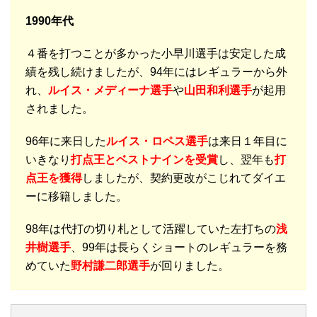
1990年代
４番を打つことが多かった小早川選手は安定した成
績を残し続けましたが、94年にはレギュラーから外
れ、
ルイス・メディーナ選手
や
山田和利選手
が起用
されました。
96年に来日した
ルイス・ロペス選手
は来日１年目に
いきなり
打点王とベストナインを受賞
し、翌年も
打
点王を獲得
しましたが、契約更改がこじれてダイエ
ーに移籍しました。
98年は代打の切り札として活躍していた左打ちの
浅
井樹選手
、99年は長らくショートのレギュラーを務
めていた
野村謙二郎選手
が回りました。