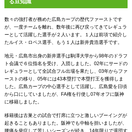
る豆知識
数々の強打者が務めた広島カープの歴代ファーストです
が、一度チームを離れ、数年後に再び戻ってきてレギュラ
ーとして活躍した選手が２人います。１人は前項で紹介し
たルイス・ロペス選手、もう１人は新井貴浩選手です。
地元・広島市出身の新井選手は駒澤大学から98年のドラフ
ト会議で６位指名を受け、入団しました。02年にサードの
レギュラーとして全試合フル出場を果たし、03年からファ
ーストの移り、05年には43本塁打で本塁打王を獲得しま
した。広島カープの中心選手として活躍し、広島愛を日頃
から口にしていましたが、FA権を行使し07年オフに阪神
に移籍しました。
移籍後は古巣との試合で打席に立つと激しいブーイングが
起きることもありました。阪神でも中軸を担いましたが、
腰痛を発症して苦しいシーズンが続き、14年限りで退団す