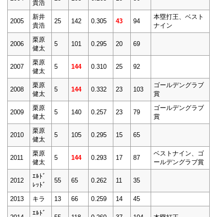
貴浩
新井
本塁打王、ベスト
2005
25
142
0.305
43
94
貴浩
ナイン
栗原
2006
5
101
0.295
20
69
健太
栗原
2007
5
144
0.310
25
92
健太
栗原
ゴールデングラブ
2008
5
144
0.332
23
103
健太
賞
栗原
ゴールデングラブ
2009
5
140
0.257
23
79
健太
賞
栗原
2010
5
105
0.295
15
65
健太
栗原
ベストナイン、ゴ
2011
5
144
0.293
17
87
健太
ールデングラブ賞
ｴﾙﾄﾞ
2012
55
65
0.262
11
35
ﾚｯﾄﾞ
2013
キラ
13
66
0.259
14
45
ｴﾙﾄﾞ