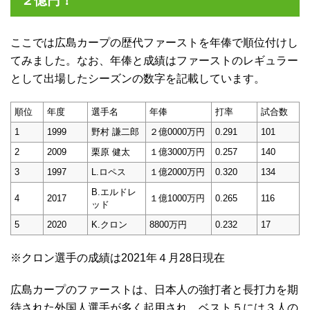
２億円！
ここでは広島カープの歴代ファーストを年俸で順位付けし
てみました。なお、年俸と成績はファーストのレギュラー
として出場したシーズンの数字を記載しています。
順位
年度
選手名
年俸
打率
試合数
1
1999
野村 謙二郎
２億0000万円
0.291
101
2
2009
栗原 健太
１億3000万円
0.257
140
3
1997
L.ロペス
１億2000万円
0.320
134
B.エルドレ
4
2017
１億1000万円
0.265
116
ッド
5
2020
K.クロン
8800万円
0.232
17
※クロン選手の成績は2021年４月28日現在
広島カープのファーストは、日本人の強打者と長打力を期
待された外国人選手が多く起用され、ベスト５には３人の