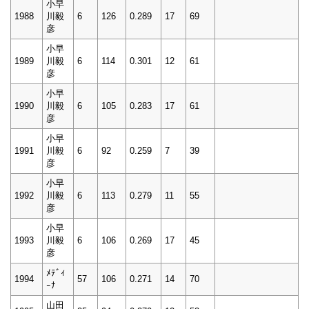
小早
1988
川毅
6
126
0.289
17
69
彦
小早
1989
川毅
6
114
0.301
12
61
彦
小早
1990
川毅
6
105
0.283
17
61
彦
小早
1991
川毅
6
92
0.259
7
39
彦
小早
1992
川毅
6
113
0.279
11
55
彦
小早
1993
川毅
6
106
0.269
17
45
彦
ﾒﾃﾞｨ
1994
57
106
0.271
14
70
ｰﾅ
山田