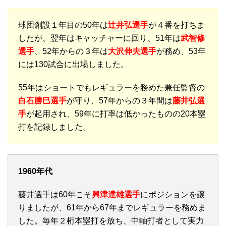
球団創設１年目の50年は
辻井弘選手
が４番を打ちま
したが、翌年はキャッチャーに回り、51年は
武智修
選手
、52年からの３年は
大沢伸夫選手
が務め、53年
には130試合に出場しました。
55年はショートでもレギュラーを務めた兼任監督の
白石勝巳選手
が守り、57年からの３年間は
藤井弘選
手
が起用され、59年に打率は低かったものの20本塁
打を記録しました。
1960年代
藤井選手は60年こそ
興津達雄選手
にポジションを譲
りましたが、61年から67年までレギュラーを務めま
した。毎年２桁本塁打を放ち、中軸打者として実力