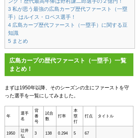
ング！歴代最高年俸は野村謙二郎選手の２億円！
3
私が思う最強の広島カープ歴代ファースト（一塁
手）はルイス・ロペス選手！
4
広島カープ歴代ファースト（一塁手）に関する豆
知識
5
まとめ
広島カープの歴代ファースト（一塁手）一覧
まとめ！
まずは1950年以降、そのシーズンの主にファーストを守
った選手を一覧にしてみました。
背
本
選手
試合
年
番
打率
塁
打点
タイトル
名
数
号
打
辻井
1950
3
138
0.294
5
67
弘