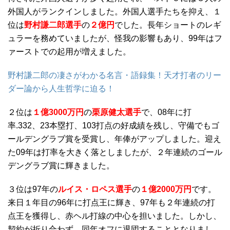
外国人がランクインしました。外国人選手たちを抑え、１
位は
野村謙二郎選手
の
２億円
でした。長年ショートのレギ
ュラーを務めていましたが、怪我の影響もあり、99年はフ
ァーストでの起用が増えました。
野村謙二郎の凄さがわかる名言・語録集！天才打者のリー
ダー論から人生哲学に迫る！
２位は
１億3000万円
の
栗原健太選手
で、08年に打
率.332、23本塁打、103打点の好成績を残し、守備でもゴ
ールデングラブ賞を受賞し、年俸がアップしました。迎え
た09年は打率を大きく落としましたが、２年連続のゴール
デングラブ賞に輝きました。
３位は97年の
ルイス・ロペス選手
の
１億2000万円
です。
来日１年目の96年に打点王に輝き、97年も２年連続の打
点王を獲得し、赤ヘル打線の中心を担いました。しかし、
契約が折り合わず、同年オフに退団することとなりまし