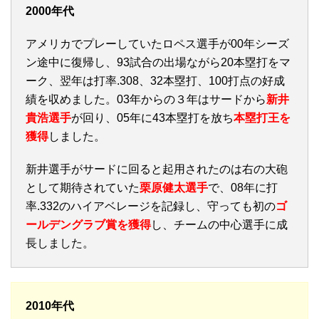
2000年代
アメリカでプレーしていたロペス選手が00年シーズ
ン途中に復帰し、93試合の出場ながら20本塁打をマ
ーク、翌年は打率.308、32本塁打、100打点の好成
績を収めました。03年からの３年はサードから
新井
貴浩選手
が回り、05年に43本塁打を放ち
本塁打王を
獲得
しました。
新井選手がサードに回ると起用されたのは右の大砲
として期待されていた
栗原健太選手
で、08年に打
率.332のハイアベレージを記録し、守っても初の
ゴ
ールデングラブ賞を獲得
し、チームの中心選手に成
長しました。
2010年代