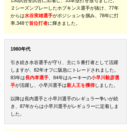
130試合全試合に出場し、33本塁打を放ちました。
２シーズンプレーしたホプキンス選手が抜け、77年
からは
水谷実雄選手
がポジションを掴み、78年に打
率.348で
首位打者
に輝きました。
1980年代
引き続き水谷選手が守り、主に５番打者として活躍
しますが、82年オフに阪急にトレードされました。
83年は
長内孝選手
、84年はルーキーの
小早川毅彦選
手
が活躍し、小早川選手は
新人王を獲得
しました。
以降は長内選手と小早川選手のレギュラー争いが続
き、87年からは小早川選手がレギュラーに定着しま
した。