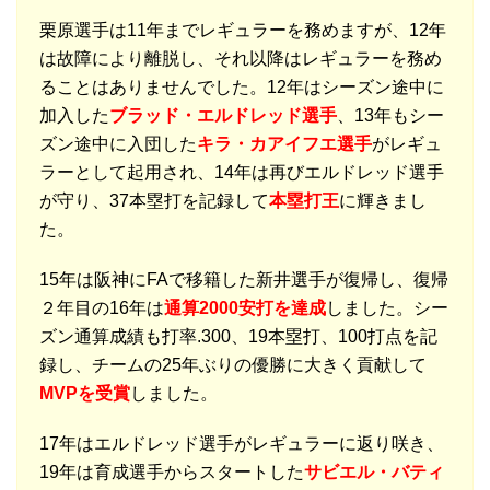
栗原選手は11年までレギュラーを務めますが、12年
は故障により離脱し、それ以降はレギュラーを務め
ることはありませんでした。12年はシーズン途中に
加入した
ブラッド・エルドレッド選手
、13年もシー
ズン途中に入団した
キラ・カアイフエ選手
がレギュ
ラーとして起用され、14年は再びエルドレッド選手
が守り、37本塁打を記録して
本塁打王
に輝きまし
た。
15年は阪神にFAで移籍した新井選手が復帰し、復帰
２年目の16年は
通算2000安打を達成
しました。シー
ズン通算成績も打率.300、19本塁打、100打点を記
録し、チームの25年ぶりの優勝に大きく貢献して
MVPを受賞
しました。
17年はエルドレッド選手がレギュラーに返り咲き、
19年は育成選手からスタートした
サビエル・バティ