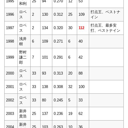
1995
25
94
0.270
12
53
和利
ロペ
打点王、ベストナ
1996
2
130
0.312
25
109
ス
イン
ロペ
打点王、最多安
1997
2
134
0.320
30
112
ス
打、ベストナイン
浅井
1998
6
109
0.271
6
40
樹
野村
1999
謙二
7
101
0.291
6
42
郎
ロペ
2000
33
93
0.313
20
88
ス
ロペ
2001
33
138
0.308
32
100
ス
ロペ
2002
33
80
0.245
5
33
ス
新井
2003
25
137
0.236
19
62
貴浩
新井
2004
25
103
0.263
10
36