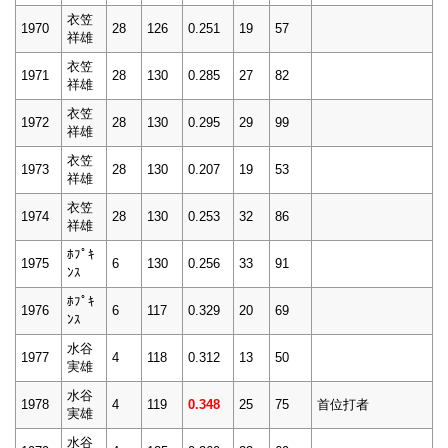
衣笠
1970
28
126
0.251
19
57
祥雄
衣笠
1971
28
130
0.285
27
82
祥雄
衣笠
1972
28
130
0.295
29
99
祥雄
衣笠
1973
28
130
0.207
19
53
祥雄
衣笠
1974
28
130
0.253
32
86
祥雄
ﾎﾌﾟｷ
1975
6
130
0.256
33
91
ﾝｽ
ﾎﾌﾟｷ
1976
6
117
0.329
20
69
ﾝｽ
水谷
1977
4
118
0.312
13
50
実雄
水谷
1978
4
119
0.348
25
75
首位打者
実雄
水谷