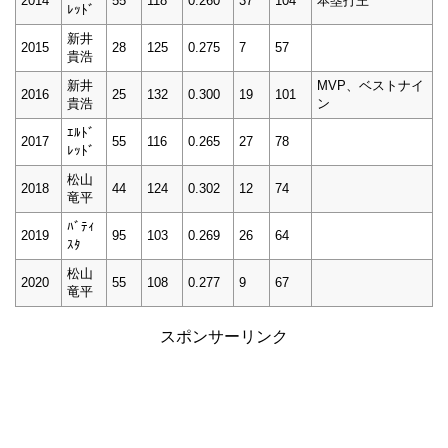
2014
55
118
0.260
37
104
本塁打王
ﾚｯﾄﾞ
新井
2015
28
125
0.275
7
57
貴浩
新井
MVP、ベストナイ
2016
25
132
0.300
19
101
貴浩
ン
ｴﾙﾄﾞ
2017
55
116
0.265
27
78
ﾚｯﾄﾞ
松山
2018
44
124
0.302
12
74
竜平
ﾊﾞﾃｨ
2019
95
103
0.269
26
64
ｽﾀ
松山
2020
55
108
0.277
9
67
竜平
スポンサーリンク