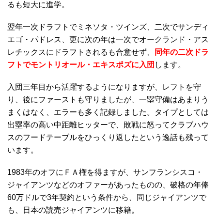
るも短大に進学。
翌年一次ドラフトでミネソタ・ツインズ、二次でサンディ
エゴ・パドレス、更に次の年は一次でオークランド・アス
レチックスにドラフトされるも合意せず、
同年の二次ドラ
フトでモントリオール・エキスポズに入団
します。
入団三年目から活躍するようになりますが、レフトを守
り、後にファーストも守りましたが、一塁守備はあまりう
まくはなく、エラーも多く記録しました。タイプとしては
出塁率の高い中距離ヒッターで、敗戦に怒ってクラブハウ
スのフードテーブルをひっくり返したという逸話も残って
います。
1983年のオフにＦＡ権を得ますが、サンフランシスコ・
ジャイアンツなどのオファーがあったものの、破格の年俸
60万ドルで3年契約という条件から、同じジャイアンツで
も、日本の読売ジャイアンツに移籍。