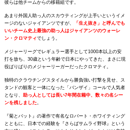
彼らは他チームからの移籍組です。
あまり外国人助っ人のスカウティングが上手いというイメ
ージのないジャイアンツですが、
「生え抜き」と呼んでも
いいチーム史上最強の助っ人はジャイアンツのウォーレ
ン・クロマティ
でしょう。
メジャーリーグでレギュラー選手として1000本以上の安
打を放ち、30歳という年齢で日本にやってきた、まさに現
役ばりばりのメジャーリーガーだったクロマティ。
独特のクラウチングスタイルから勝負強い打撃を見せ、ス
タンドの観客と一体になった「バンザイ」コールで人気者
となり、
助っ人としては長い7年間在籍中、数々の名シー
ンを残しました
。
『菊とバット』の著作で有名なロバート・ホワイティング
とともに、日本での経験を『さらばサムライ野球』という