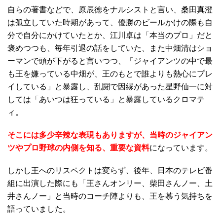
自らの著書などで、原辰徳をナルシストと言い、桑田真澄
は孤立していた時期があって、優勝のビールかけの際も自
分で自分にかけていたとか、江川卓は「本当のプロ」だと
褒めつつも、毎年引退の話をしていた、また中畑清はショ
ーマンで頭が下がると言いつつ、「ジャイアンツの中で最
も王を嫌っている中畑が、王のもとで誰よりも熱心にプレ
イしている」と暴露し、乱闘で因縁があった星野仙一に対
しては「あいつは狂っている」と暴露しているクロマテ
ィ。
そこには多少辛辣な表現もありますが、当時のジャイアン
ツやプロ野球の内側を知る、重要な資料
になっています。
しかし王へのリスペクトは変らず、後年、日本のテレビ番
組に出演した際にも「王さんオンリー、柴田さんノー、土
井さんノー」と当時のコーチ陣よりも、王を慕う気持ちを
語っていました。