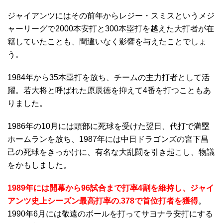
ジャイアンツにはその前年からレジー・スミスというメジ
ャーリーグで2000本安打と300本塁打を越えた大打者が在
籍していたことも、間違いなく影響を与えたことでしょ
う。
1984年から35本塁打を放ち、チームの主力打者として活
躍。若大将と呼ばれた原辰徳を抑えて4番を打つこともあ
りました。
1986年の10月には頭部に死球を受けた翌日、代打で満塁
ホームランを放ち、1987年には中日ドラゴンズの宮下昌
己の死球をきっかけに、有名な大乱闘を引き起こし、物議
をかもしました。
1989年には開幕から96試合まで打率4割を維持し、ジャイ
アンツ史上シーズン最高打率の.378で首位打者を獲得
。
1990年6月には敬遠のボールを打ってサヨナラ安打にする