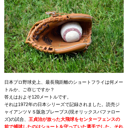
日本プロ野球史上、最長飛距離のショートフライは何メー
トルか、ご存じですか？
答えはおよそ120メートルです。
それは1972年の日本シリーズで記録されました。読売ジ
ャイアンツＶＳ阪急ブレーブス(現オリックスバファロー
ズ)の試合、
王貞治が放った大飛球をセンターフェンスの
前で捕球したのはショートを守っていた選手でした。それ