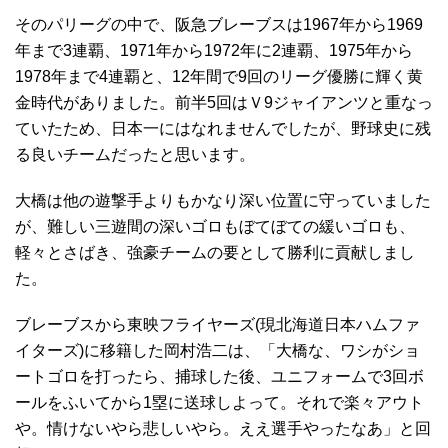
そのパリーグの中で、阪急ブレーブスは1967年から1969
年まで3連覇、1971年から1972年に2連覇、1975年から
1978年まで4連覇と、12年間で9回のリーグ優勝に輝く黄
金時代がありました。前半5回はＶ9ジャイアンツと重なっ
ていたため、日本一にはなれませんでしたが、野球史に残
る良いチームだったと思います。
大橋は他の遊撃手よりもかなり深い位置に守っていました
が、難しい三遊間の深いゴロもぼてぼての緩いゴロも、
軽々とさばき、強豪チームの要として勝利に貢献しまし
た。
ブレーブスから東映フライヤーズ(現北海道日本ハムファ
イターズ)に移籍した岡村浩二は、「大橋な、ワシがショ
ートゴロを打ったら、捕球した後、ユニフォームで3回ボ
ールをふいてから1塁に送球しよって。それで楽々アウト
や。情けないやら悲しいやら。ええ選手やったなあ」と回