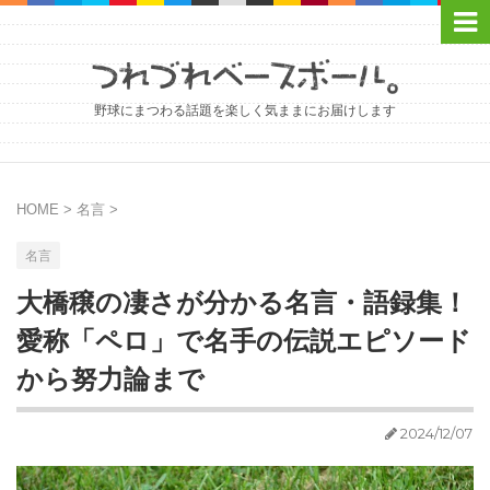
野球にまつわる話題を楽しく気ままにお届けします
HOME
>
名言
>
名言
大橋穣の凄さが分かる名言・語録集！
愛称「ペロ」で名手の伝説エピソード
から努力論まで
2024/12/07