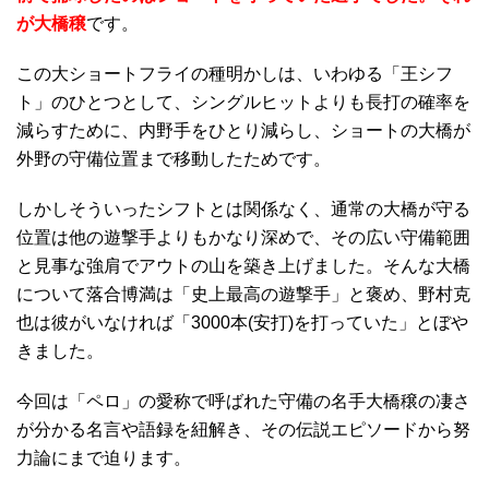
が大橋穣
です。
この大ショートフライの種明かしは、いわゆる「王シフ
ト」のひとつとして、シングルヒットよりも長打の確率を
減らすために、内野手をひとり減らし、ショートの大橋が
外野の守備位置まで移動したためです。
しかしそういったシフトとは関係なく、通常の大橋が守る
位置は他の遊撃手よりもかなり深めで、その広い守備範囲
と見事な強肩でアウトの山を築き上げました。そんな大橋
について落合博満は「史上最高の遊撃手」と褒め、野村克
也は彼がいなければ「3000本(安打)を打っていた」とぼや
きました。
今回は「ペロ」の愛称で呼ばれた守備の名手大橋穣の凄さ
が分かる名言や語録を紐解き、その伝説エピソードから努
力論にまで迫ります。