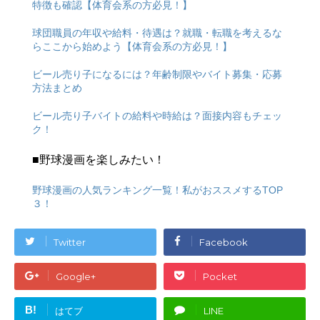
特徴も確認【体育会系の方必見！】
球団職員の年収や給料・待遇は？就職・転職を考えるな
らここから始めよう【体育会系の方必見！】
ビール売り子になるには？年齢制限やバイト募集・応募
方法まとめ
ビール売り子バイトの給料や時給は？面接内容もチェッ
ク！
■野球漫画を楽しみたい！
野球漫画の人気ランキング一覧！私がおススメするTOP
３！
Twitter
Facebook
Google+
Pocket
B!
はてブ
LINE