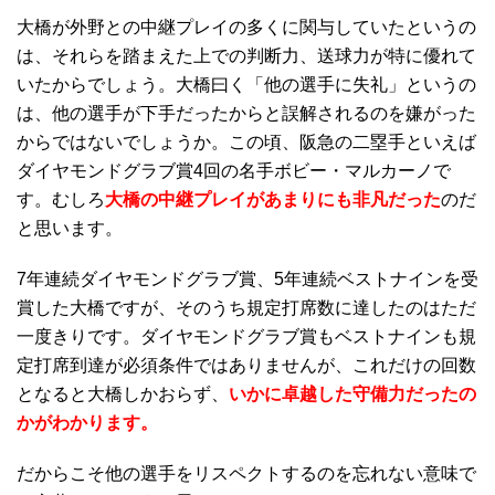
大橋が外野との中継プレイの多くに関与していたというの
は、それらを踏まえた上での判断力、送球力が特に優れて
いたからでしょう。大橋曰く「他の選手に失礼」というの
は、他の選手が下手だったからと誤解されるのを嫌がった
からではないでしょうか。この頃、阪急の二塁手といえば
ダイヤモンドグラブ賞4回の名手ボビー・マルカーノで
す。むしろ
大橋の中継プレイがあまりにも非凡だった
のだ
と思います。
7年連続ダイヤモンドグラブ賞、5年連続ベストナインを受
賞した大橋ですが、そのうち規定打席数に達したのはただ
一度きりです。ダイヤモンドグラブ賞もベストナインも規
定打席到達が必須条件ではありませんが、これだけの回数
となると大橋しかおらず、
いかに卓越した守備力だったの
かがわかります。
だからこそ他の選手をリスペクトするのを忘れない意味で