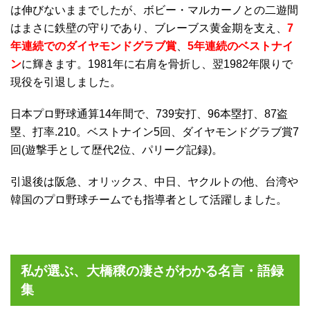
は伸びないままでしたが、ボビー・マルカーノとの二遊間
はまさに鉄壁の守りであり、ブレーブス黄金期を支え、
7
年連続でのダイヤモンドグラブ賞
、
5年連続のベストナイ
ン
に輝きます。1981年に右肩を骨折し、翌1982年限りで
現役を引退しました。
日本プロ野球通算14年間で、739安打、96本塁打、87盗
塁、打率.210。ベストナイン5回、ダイヤモンドグラブ賞7
回(遊撃手として歴代2位、パリーグ記録)。
引退後は阪急、オリックス、中日、ヤクルトの他、台湾や
韓国のプロ野球チームでも指導者として活躍しました。
私が選ぶ、大橋穣の凄さがわかる名言・語録
集