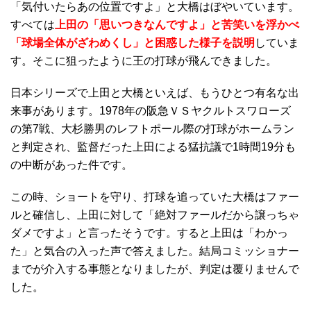
「気付いたらあの位置ですよ」と大橋はぼやいています。
すべては
上田の「思いつきなんですよ」と苦笑いを浮かべ
「球場全体がざわめくし」と困惑した様子を説明
していま
す。そこに狙ったように王の打球が飛んできました。
日本シリーズで上田と大橋といえば、もうひとつ有名な出
来事があります。1978年の阪急ＶＳヤクルトスワローズ
の第7戦、大杉勝男のレフトポール際の打球がホームラン
と判定され、監督だった上田による猛抗議で1時間19分も
の中断があった件です。
この時、ショートを守り、打球を追っていた大橋はファー
ルと確信し、上田に対して「絶対ファールだから譲っちゃ
ダメですよ」と言ったそうです。すると上田は「わかっ
た」と気合の入った声で答えました。結局コミッショナー
までが介入する事態となりましたが、判定は覆りませんで
した。