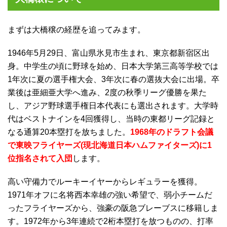
まずは大橋穣の経歴を追ってみます。
1946年5月29日、富山県氷見市生まれ、東京都新宿区出
身。中学生の頃に野球を始め、日本大学第三高等学校では
1年次に夏の選手権大会、3年次に春の選抜大会に出場。卒
業後は亜細亜大学へ進み、2度の秋季リーグ優勝を果た
し、アジア野球選手権日本代表にも選出されます。大学時
代はベストナインを4回獲得し、当時の東都リーグ記録と
なる通算20本塁打を放ちました。
1968年のドラフト会議
で東映フライヤーズ(現北海道日本ハムファイターズ)に1
位指名されて入団
します。
高い守備力でルーキーイヤーからレギュラーを獲得。
1971年オフに名将西本幸雄の強い希望で、弱小チームだ
ったフライヤーズから、強豪の阪急ブレーブスに移籍しま
す。1972年から3年連続で2桁本塁打を放つものの、打率