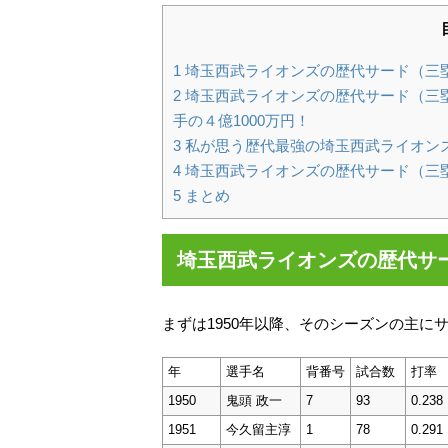
1
埼玉西武ライオンズの歴代サード（三
2
埼玉西武ライオンズの歴代サード（三
手の４億1000万円！
3
私が思う歴代最強の埼玉西武ライオン
4
埼玉西武ライオンズの歴代サード（三
5
まとめ
埼玉西武ライオンズの歴代サ
まずは1950年以降、そのシーズンの主に
年
選手名
背番号
試合数
打率
1950
鬼頭 政一
7
93
0.238
1951
今久留主淳
1
78
0.291