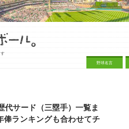
ます
野球名言
歴代サード（三塁手）一覧ま
年俸ランキングも合わせてチ