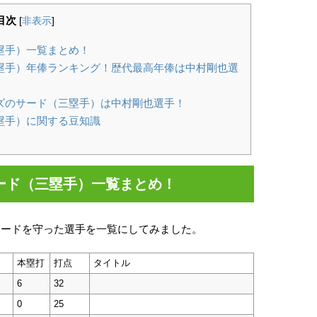
目次
[
非表示
]
塁手）一覧まとめ！
塁手）年俸ランキング！歴代最高年俸は中村剛也選
ズのサード（三塁手）は中村剛也選手！
塁手）に関する豆知識
ード（三塁手）一覧まとめ！
サードを守った選手を一覧にしてみました。
本塁打
打点
タイトル
6
32
0
25