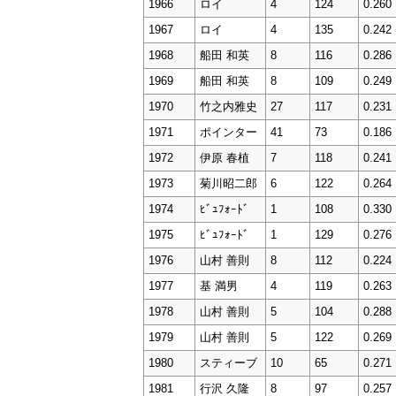
1966
ロイ
4
124
0.260
1967
ロイ
4
135
0.242
1968
船田 和英
8
116
0.286
1969
船田 和英
8
109
0.249
1970
竹之内雅史
27
117
0.231
1971
ポインター
41
73
0.186
1972
伊原 春植
7
118
0.241
1973
菊川昭二郎
6
122
0.264
1974
ﾋﾞｭﾌｫｰﾄﾞ
1
108
0.330
1975
ﾋﾞｭﾌｫｰﾄﾞ
1
129
0.276
1976
山村 善則
8
112
0.224
1977
基 満男
4
119
0.263
1978
山村 善則
5
104
0.288
1979
山村 善則
5
122
0.269
1980
スティーブ
10
65
0.271
1981
行沢 久隆
8
97
0.257