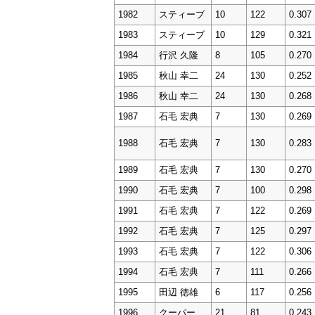
1982
スティーブ
10
122
0.307
1983
スティーブ
10
129
0.321
1984
行沢 久隆
8
105
0.270
1985
秋山 幸二
24
130
0.252
1986
秋山 幸二
24
130
0.268
1987
石毛 宏典
7
130
0.269
1988
石毛 宏典
7
130
0.283
1989
石毛 宏典
7
130
0.270
1990
石毛 宏典
7
100
0.298
1991
石毛 宏典
7
122
0.269
1992
石毛 宏典
7
125
0.297
1993
石毛 宏典
7
122
0.306
1994
石毛 宏典
7
111
0.266
1995
田辺 徳雄
6
117
0.256
1996
クーパー
21
81
0.243