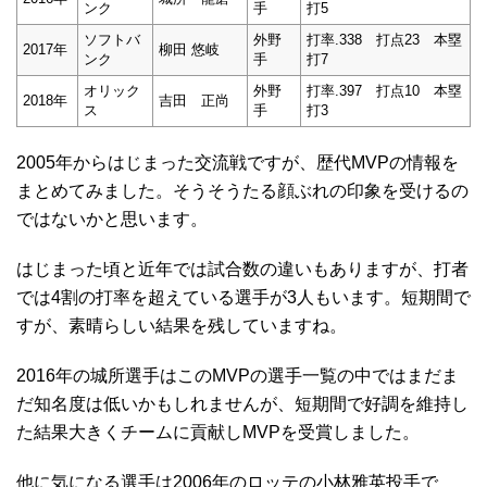
ンク
手
打5
ソフトバ
外野
打率.338 打点23 本塁
2017年
柳田 悠岐
ンク
手
打7
オリック
外野
打率.397 打点10 本塁
2018年
吉田 正尚
ス
手
打3
2005年からはじまった交流戦ですが、歴代MVPの情報を
まとめてみました。そうそうたる顔ぶれの印象を受けるの
ではないかと思います。
はじまった頃と近年では試合数の違いもありますが、打者
では4割の打率を超えている選手が3人もいます。短期間で
すが、素晴らしい結果を残していますね。
2016年の城所選手はこのMVPの選手一覧の中ではまだま
だ知名度は低いかもしれませんが、短期間で好調を維持し
た結果大きくチームに貢献しMVPを受賞しました。
他に気になる選手は2006年のロッテの小林雅英投手で