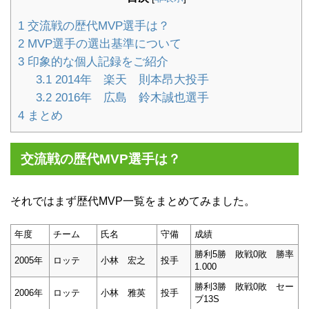
1
交流戦の歴代MVP選手は？
2
MVP選手の選出基準について
3
印象的な個人記録をご紹介
3.1
2014年 楽天 則本昂大投手
3.2
2016年 広島 鈴木誠也選手
4
まとめ
交流戦の歴代MVP選手は？
それではまず歴代MVP一覧をまとめてみました。
年度
チーム
氏名
守備
成績
勝利5勝 敗戦0敗 勝率
2005年
ロッテ
小林 宏之
投手
1.000
勝利3勝 敗戦0敗 セー
2006年
ロッテ
小林 雅英
投手
ブ13S