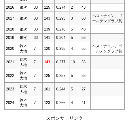
2016
銀次
33
125
0.274
2
43
ベストナイン、ゴ
2017
銀次
33
143
0.293
3
60
ールデングラブ賞
2018
銀次
33
139
0.276
5
48
2019
銀次
33
141
0.304
5
56
鈴木
ベストナイン、ゴ
2020
7
120
0.295
4
55
大地
ールデングラブ賞
鈴木
2021
7
143
0.277
10
53
大地
鈴木
2022
7
125
0.257
5
35
大地
鈴木
2023
7
101
0.244
5
27
大地
鈴木
2024
7
123
0.266
4
41
大地
スポンサーリンク