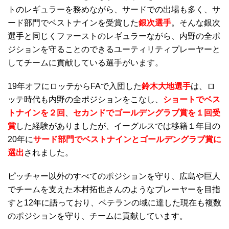
トのレギュラーを務めながら、サードでの出場も多く、サ
ード部門でベストナインを受賞した
銀次選手
。そんな銀次
選手と同じくファーストのレギュラーながら、内野の全ポ
ジションを守ることのできるユーティリティプレーヤーと
してチームに貢献している選手がいます。
19年オフにロッテからFAで入団した
鈴木大地選手
は、ロ
ッテ時代も内野の全ポジションをこなし、
ショートでベス
トナインを２回
、
セカンドでゴールデングラブ賞を１回受
賞
した経験がありましたが、イーグルスでは移籍１年目の
20年に
サード部門でベストナインとゴールデングラブ賞に
選出
されました。
ピッチャー以外のすべてのポジションを守り、広島や巨人
でチームを支えた木村拓也さんのようなプレーヤーを目指
すと12年に語っており、ベテランの域に達した現在も複数
のポジションを守り、チームに貢献しています。