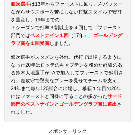
銀次選手
は13年からファーストに回り、左バッター
ながらサウスポーを苦にしない打撃スタイルで安打
を量産し、19年までの
７シーズンで打率３割以上を４回して、ファースト
部門では
ベストナイン１回
（17年）、
ゴールデング
ラブ賞を１回受賞
しました。
銀次選手がスタメンを外れ、代打で出場するように
なった20年はロッテのキャプテンを務めた経験のあ
る鈴木大地選手がFAで加入してファーストで起用さ
れ、走攻守で堅実なプレーを見せてチームを支え、
24年まで毎年120試合に出場し、移籍１年目の20年
にはファーストと同様に守ることの多かった
サード
部門のベストナインとゴールデングラブ賞に選出
さ
れました。
スポンサーリンク