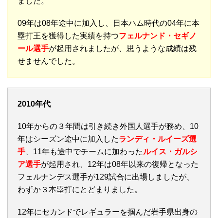
ました。
09年は08年途中に加入し、日本ハム時代の04年に本
塁打王を獲得した実績を持つ
フェルナンド・セギノ
ール選手
が起用されましたが、思うような成績は残
せませんでした。
2010年代
10年からの３年間は引き続き外国人選手が務め、10
年はシーズン途中に加入した
ランディ・ルイーズ選
手
、11年も途中でチームに加わった
ルイス・ガルシ
ア選手
が起用され、12年は08年以来の復帰となった
フェルナンデス選手が129試合に出場しましたが、
わずか３本塁打にとどまりました。
12年にセカンドでレギュラーを掴んだ岩手県出身の