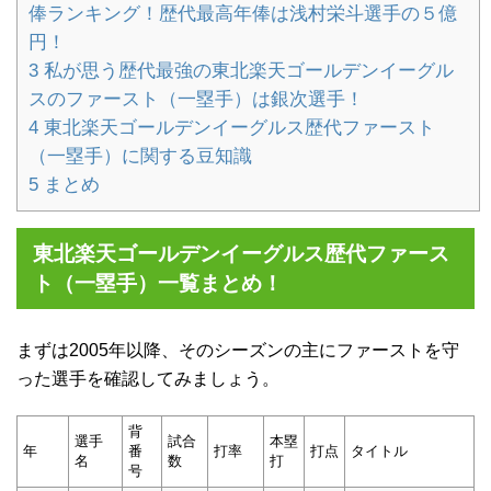
俸ランキング！歴代最高年俸は浅村栄斗選手の５億
円！
3
私が思う歴代最強の東北楽天ゴールデンイーグル
スのファースト（一塁手）は銀次選手！
4
東北楽天ゴールデンイーグルス歴代ファースト
（一塁手）に関する豆知識
5
まとめ
東北楽天ゴールデンイーグルス歴代ファース
ト（一塁手）一覧まとめ！
まずは2005年以降、そのシーズンの主にファーストを守
った選手を確認してみましょう。
背
選手
試合
本塁
年
番
打率
打点
タイトル
名
数
打
号