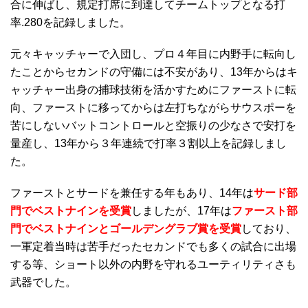
合に伸ばし、規定打席に到達してチームトップとなる打
率.280を記録しました。
元々キャッチャーで入団し、プロ４年目に内野手に転向し
たことからセカンドの守備には不安があり、13年からはキ
ャッチャー出身の捕球技術を活かすためにファーストに転
向、ファーストに移ってからは左打ちながらサウスポーを
苦にしないバットコントロールと空振りの少なさで安打を
量産し、13年から３年連続で打率３割以上を記録しまし
た。
ファーストとサードを兼任する年もあり、14年は
サード部
門でベストナインを受賞
しましたが、17年は
ファースト部
門でベストナインとゴールデングラブ賞を受賞
しており、
一軍定着当時は苦手だったセカンドでも多くの試合に出場
する等、ショート以外の内野を守れるユーティリティさも
武器でした。