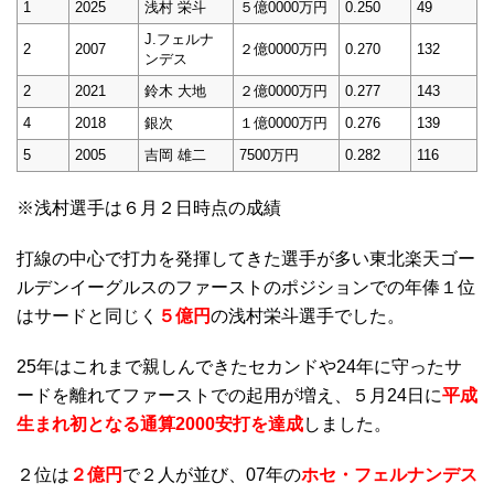
1
2025
浅村 栄斗
５億0000万円
0.250
49
J.フェルナ
2
2007
２億0000万円
0.270
132
ンデス
2
2021
鈴木 大地
２億0000万円
0.277
143
4
2018
銀次
１億0000万円
0.276
139
5
2005
吉岡 雄二
7500万円
0.282
116
※浅村選手は６月２日時点の成績
打線の中心で打力を発揮してきた選手が多い東北楽天ゴー
ルデンイーグルスのファーストのポジションでの年俸１位
はサードと同じく
５億円
の浅村栄斗選手でした。
25年はこれまで親しんできたセカンドや24年に守ったサ
ードを離れてファーストでの起用が増え、５月24日に
平成
生まれ初となる通算2000安打を達成
しました。
２位は
２億円
で２人が並び、07年の
ホセ・フェルナンデス