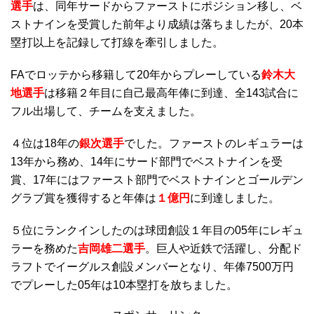
選手
は、同年サードからファーストにポジション移し、ベ
ストナインを受賞した前年より成績は落ちましたが、20本
塁打以上を記録して打線を牽引しました。
FAでロッテから移籍して20年からプレーしている
鈴木大
地選手
は移籍２年目に自己最高年俸に到達、全143試合に
フル出場して、チームを支えました。
４位は18年の
銀次選手
でした。ファーストのレギュラーは
13年から務め、14年にサード部門でベストナインを受
賞、17年にはファースト部門でベストナインとゴールデン
グラブ賞を獲得すると年俸は
１億円
に到達しました。
５位にランクインしたのは球団創設１年目の05年にレギュ
ラーを務めた
吉岡雄二選手
。巨人や近鉄で活躍し、分配ド
ラフトでイーグルス創設メンバーとなり、年俸7500万円
でプレーした05年は10本塁打を放ちました。