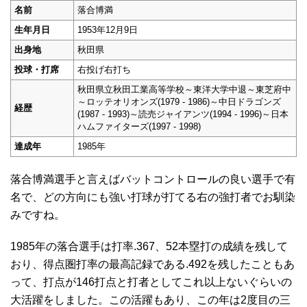
名前
落合博満
生年月日
1953年12月9日
出身地
秋田県
投球・打席
右投げ右打ち
秋田県立秋田工業高等学校～東洋大学中退～東芝府中
～ロッテオリオンズ(1979 - 1986)～中日ドラゴンズ
経歴
(1987 - 1993)～読売ジャイアンツ(1994 - 1996)～日本
ハムファイターズ(1997 - 1998)
達成年
1985年
落合博満選手と言えばバットコントロールの良い選手で有
名で、どの方向にも強い打球が打てる右の強打者でお馴染
みですね。
1985年の落合選手は打率.367、52本塁打の成績を残して
おり、得点圏打率の最高記録である.492を残したこともあ
って、打点が146打点と打者としてこれ以上ないぐらいの
大活躍をしました。この活躍もあり、この年は2度目の三