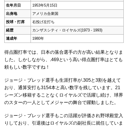
生年月日
1953年5月15日
出身地
アメリカ合衆国
投球・打席
右投げ左打ち
経歴
カンザスシティ・ロイヤルズ(1973 - 1993)
達成年
1980年
得点圏打率では、日本の落合選手の方が高い結果となりま
した。しかしながら、.469という高い得点圏打率はとても
頼もしい数字ですね！
ジョージ・ブレッド選手も生涯打率が.305と3割を越えて
おり、通算安打も3154本と高い数字を残しています。21
シーズン移籍することなくロイヤルズで活躍し続け、球界
のスターの一人としてメジャーの舞台で躍動しました。
ジョージ・ブレッド選手もこの活躍が評価され野球殿堂入
りしており、引退後はロイヤルズの副社長に就任していま