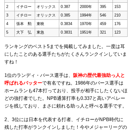
2
イチロー
オリックス
0.387
2000年
395
153
3
イチロー
オリックス
0.385
1994年
546
210
4
張本 勲
東映
0.3834
1970年
459
176
5
大下 弘
東急
0.3831
1951年
321
123
ランキングのベスト5までを掲載してみました。一度は耳
にしたことのある選手たちがたくさんランクインしていま
すね！
1位のランディ・バース選手は、
阪神の歴代最強助っ人と
呼ばれるバッター
で有名ですね。1986年のバース選手は
ホームランも47本打っており、投手が相手にしたくないほ
どの強打者でした。NPB通算打率も0.337と高いアベレー
ジを残しており、まさに頼れる助っ人と呼べる選手です。
2、3位には日本を代表する打者、イチローがNPB時代に
残した打率がランクインしました！今やメジャーリーグの