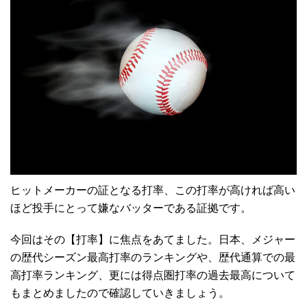
ヒットメーカーの証となる打率、この打率が高ければ高い
ほど投手にとって嫌なバッターである証拠です。
今回はその【打率】に焦点をあてました。日本、メジャー
の歴代シーズン最高打率のランキングや、歴代通算での最
高打率ランキング、更には得点圏打率の過去最高について
もまとめましたので確認していきましょう。