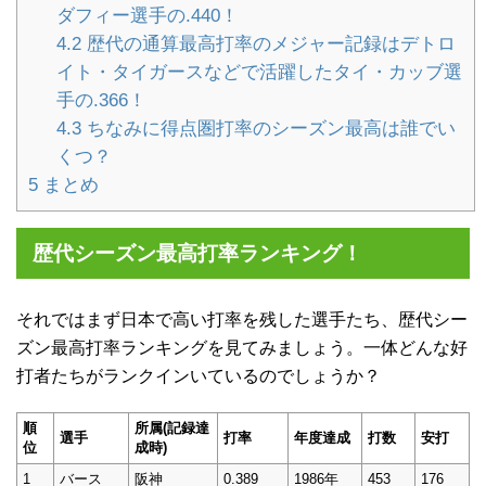
ダフィー選手の.440！
4.2
歴代の通算最高打率のメジャー記録はデトロ
イト・タイガースなどで活躍したタイ・カッブ選
手の.366！
4.3
ちなみに得点圏打率のシーズン最高は誰でい
くつ？
5
まとめ
歴代シーズン最高打率ランキング！
それではまず日本で高い打率を残した選手たち、歴代シー
ズン最高打率ランキングを見てみましょう。一体どんな好
打者たちがランクインいているのでしょうか？
順
所属(
記録達
選手
打率
年度達成
打数
安打
位
成時)
1
バース
阪神
0.389
1986年
453
176