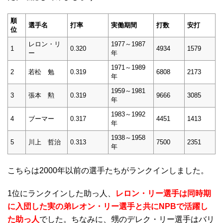
順
選手名
打率
実働期間
打数
安打
位
レロン・リ
1977～1987
1
0.320
4934
1579
ー
年
1971～1989
2
若松 勉
0.319
6808
2173
年
1959～1981
3
張本 勲
0.319
9666
3085
年
1983～1992
4
ブーマー
0.317
4451
1413
年
1938～1958
5
川上 哲治
0.313
7500
2351
年
こちらは2000年以前の選手たちがランクインしました。
1位にランクインした助っ人、
レロン・リー選手は同時期
に入団した実の弟レオン・リー選手と共にNPBで活躍し
た助っ人
で
した。ちなみに、甥のデレク・リー選手はバリ