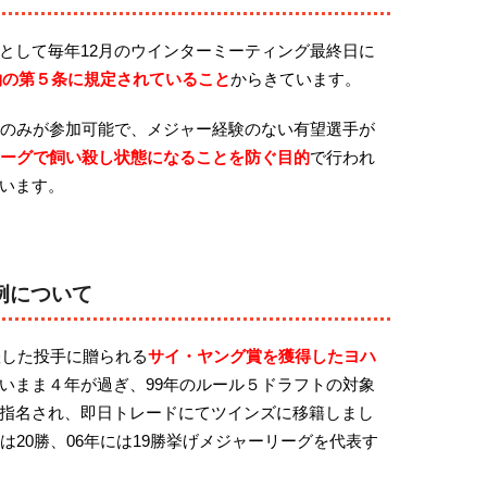
として毎年12月のウインターミーティング最終日に
約の第５条に規定されていること
からきています。
ムのみが参加可能で、メジャー経験のない有望選手が
ーグで飼い殺し状態になることを防ぐ目的
で行われ
います。
例について
躍した投手に贈られる
サイ・ヤング賞を獲得した
ヨハ
いまま４年が過ぎ、99年のルール５ドラフトの対象
指名され、即日トレードにてツインズに移籍しまし
は20勝、06年には19勝挙げメジャーリーグを代表す