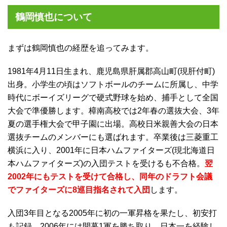
鶴岡慎也について
まずは鶴岡慎也の経歴を追ってみます。
1981年4月11日生まれ、鹿児島県肝属郡高山町(現肝付町)
出身。小学生の頃はソフトボールのチームに所属し、中学
時代にボーイズリーグで硬式野球を始め、捕手として全国
大会で準優勝します。樟南高校では2年春の選抜大会、3年
夏の選手権大会で甲子園に出場。高校日米親善大会の日本
選抜チームのメンバーにも選ばれます。卒業後は三菱重工
横浜に入り、2001年に日本ハムファイターズ(現北海道日
本ハムファイターズ)の入団テストを受けるも不合格。
翌
2002年にもテストを受けて合格し、同年のドラフト会議
でファイターズに8巡目指名されて入団
します。
入団3年目となる2005年に初の一軍昇格を果たし、初安打
も記録。2006年には開幕1軍を勝ち取り、日本一を経験し