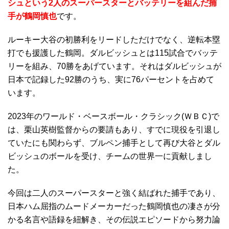
シュという2人のスーパースターとバッテリーを組んだ捕
手が鶴岡慎也
です。
ルーキー大谷の初勝利をリードしただけでなく、逆転本塁
打でも援護した鶴岡。ダルビッシュとは115試合でバッテ
リーを組み、70勝をあげています。それはダルビッシュが
日本で記録した92勝のうち、実に76パーセントを占めて
います。
2023年のワールド・ベースボール・クラシック(ＷＢＣ)で
は、栗山英樹監督からの要請もあり、すでに現役を引退し
ていたにも関わらず、ブルペン捕手として再び大谷とダル
ビッシュのボールを受け、チームの世界一に貢献しまし
た。
今回は二人のスーパースターと強く結ばれた捕手であり、
日本ハム屈指のムードメーカーだった鶴岡慎也の凄さが分
かる名言や語録を紐解き、その伝説エピソードから努力論