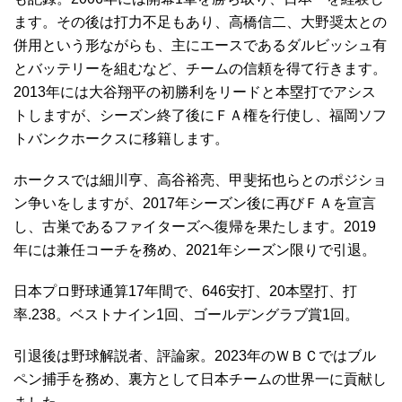
ます。その後は打力不足もあり、高橋信二、大野奨太との
併用という形ながらも、主にエースであるダルビッシュ有
とバッテリーを組むなど、チームの信頼を得て行きます。
2013年には大谷翔平の初勝利をリードと本塁打でアシス
トしますが、シーズン終了後にＦＡ権を行使し、福岡ソフ
トバンクホークスに移籍します。
ホークスでは細川亨、高谷裕亮、甲斐拓也らとのポジショ
ン争いをしますが、2017年シーズン後に再びＦＡを宣言
し、古巣であるファイターズへ復帰を果たします。2019
年には兼任コーチを務め、2021年シーズン限りで引退。
日本プロ野球通算17年間で、646安打、20本塁打、打
率.238。ベストナイン1回、ゴールデングラブ賞1回。
引退後は野球解説者、評論家。2023年のＷＢＣではブル
ペン捕手を務め、裏方として日本チームの世界一に貢献し