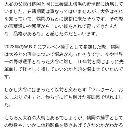
大谷の父親は鶴岡と同じ三菱重工横浜の野球部に所属して
いました。在籍期間は重なってはいませんが、大谷はそれ
を知っていて、鶴岡のもとに挨拶に来たそうです。その際
の言葉遣いや態度から「いい躾をされて育ってきたんだ
な、品格があるな」と感じたのだといいます。
2023年のＷＢＣにブルペン捕手として参加した際、鶴岡
は大谷との再会について悩みがあったそうです。今や世界
一の野球選手となった大谷に対し、10年前と同じように先
輩面して軽々しく接していいのかと頭を悩ませていたので
す。
しかし大谷にはまったく以前と変わらず「ツルさーん、お
久しぶりです」と、飾らずに打ち解けた雰囲気で現れまし
た。
もちろん大谷の人柄もあるでしょうが、鶴岡の捕手として
の献身や、いかに信頼関係を築きあげてきたのかがわかる