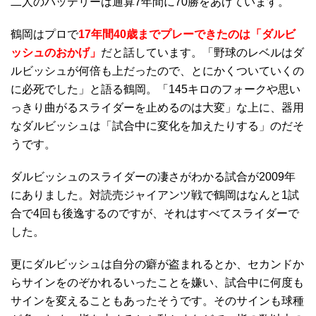
二人のバッテリーは通算7年間に70勝をあげています。
鶴岡はプロで
17年間40歳までプレーできたのは「ダルビ
ッシュのおかげ」
だと話しています。「野球のレベルはダ
ルビッシュが何倍も上だったので、とにかくついていくの
に必死でした」と語る鶴岡。「145キロのフォークや思い
っきり曲がるスライダーを止めるのは大変」な上に、器用
なダルビッシュは「試合中に変化を加えたりする」のだそ
うです。
ダルビッシュのスライダーの凄さがわかる試合が2009年
にありました。対読売ジャイアンツ戦で鶴岡はなんと1試
合で4回も後逸するのですが、それはすべてスライダーで
した。
更にダルビッシュは自分の癖が盗まれるとか、セカンドか
らサインをのぞかれるいったことを嫌い、試合中に何度も
サインを変えることもあったそうです。そのサインも球種