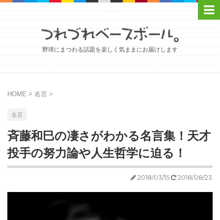
野球にまつわる話題を楽しく気ままにお届けします
HOME
>
名言
>
名言
斉藤和巳の凄さがわかる名言集！天才
投手の努力論や人生哲学に迫る！
2018/03/15
2018/08/23