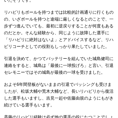
いたそうです。
リハビリもボールを持つまでは比較的計画通りに行くもの
の、いざボールを持つと途端に厳しくなるとのことで、一
歩ずつ進んでいても、最初に逆戻りすることが何度もある
のだとか。そんな経験から、同じように故障した選手に
「リハビリに絶対はないよ」とアドバイスするなど、リハ
ビリコーチとしての役割もしっかり果たしていました。
引退を決めて、かつてバッテリーを組んでいた城島健司に
連絡をすると、城島は「最後に一球投げろ」と言い、引退
セレモニーではその城島が最後の一球を受けました。
およそ6年間登板がないままの引退でバッシングも受けま
したが、松坂大輔や荒木大輔など、長いリハビリから復活
した選手もいますし、吉見一起や佐藤由規のようにもがき
続けている選手もいます。
斉藤のリハビリ経験は必ず他の選手の役にたつことでしょ