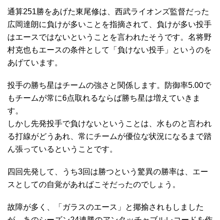
通算251勝をあげた東尾修は、西武ライオンズ監督だった
広岡達朗に負けが多いことを指摘されて、負けが多い投手
はエースではないということを言われたそうです。名将野
村克也もエースの条件として「負けない投手」というのを
あげています。
投手の勝ち星はチームの強さと関係します。防御率5.00で
もチームが常に6点取れるならば勝ち星は増えていきま
す。
しかし先発投手で負けないということは、水ものと言われ
る打線がどうあれ、常にチームが優位な状況になるまで踏
ん張っているということです。
四回先発して、うち3回は勝つという驚異の勝率は、エー
スとしての自覚があればこそだったのでしょう。
故障が多く、「ガラスのエース」と揶揄されもしました
が、あのシーズン24連勝のアンタッチャブルレコードを作