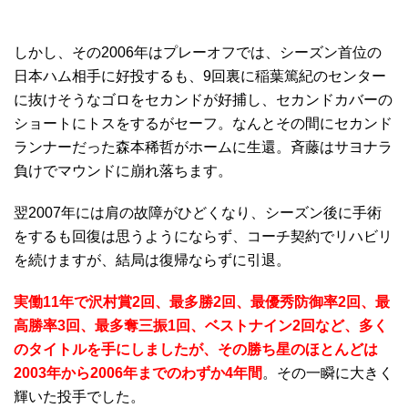
しかし、その2006年はプレーオフでは、シーズン首位の
日本ハム相手に好投するも、9回裏に稲葉篤紀のセンター
に抜けそうなゴロをセカンドが好捕し、セカンドカバーの
ショートにトスをするがセーフ。なんとその間にセカンド
ランナーだった森本稀哲がホームに生還。斉藤はサヨナラ
負けでマウンドに崩れ落ちます。
翌2007年には肩の故障がひどくなり、シーズン後に手術
をするも回復は思うようにならず、コーチ契約でリハビリ
を続けますが、結局は復帰ならずに引退。
実働11年で沢村賞2回、最多勝2回、最優秀防御率2回、最
高勝率3回、最多奪三振1回、ベストナイン2回など、多く
のタイトルを手にしましたが、その勝ち星のほとんどは
2003年から2006年までのわずか4年間
。その一瞬に大きく
輝いた投手でした。