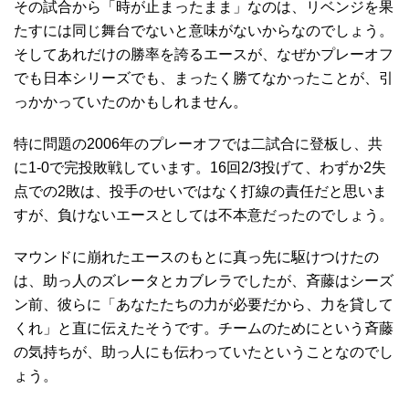
その試合から「時が止まったまま」なのは、リベンジを果
たすには同じ舞台でないと意味がないからなのでしょう。
そしてあれだけの勝率を誇るエースが、なぜかプレーオフ
でも日本シリーズでも、まったく勝てなかったことが、引
っかかっていたのかもしれません。
特に問題の2006年のプレーオフでは二試合に登板し、共
に1-0で完投敗戦しています。16回2/3投げて、わずか2失
点での2敗は、投手のせいではなく打線の責任だと思いま
すが、負けないエースとしては不本意だったのでしょう。
マウンドに崩れたエースのもとに真っ先に駆けつけたの
は、助っ人のズレータとカブレラでしたが、斉藤はシーズ
ン前、彼らに「あなたたちの力が必要だから、力を貸して
くれ」と直に伝えたそうです。チームのためにという斉藤
の気持ちが、助っ人にも伝わっていたということなのでし
ょう。