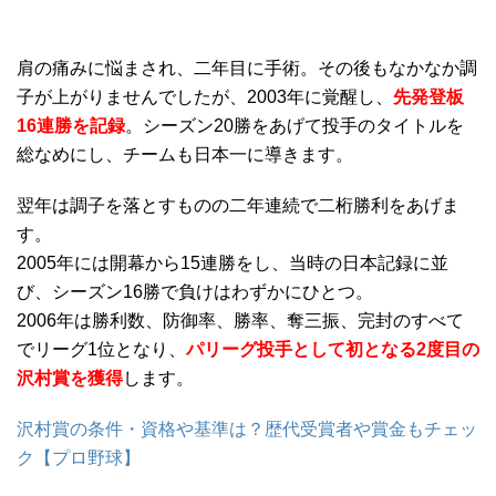
肩の痛みに悩まされ、二年目に手術。その後もなかなか調
子が上がりませんでしたが、2003年に覚醒し、
先発登板
16連勝を記録
。シーズン20勝をあげて投手のタイトルを
総なめにし、チームも日本一に導きます。
翌年は調子を落とすものの二年連続で二桁勝利をあげま
す。
2005年には開幕から15連勝をし、当時の日本記録に並
び、シーズン16勝で負けはわずかにひとつ。
2006年は勝利数、防御率、勝率、奪三振、完封のすべて
でリーグ1位となり、
パリーグ投手として初となる2度目の
沢村賞を獲得
します。
沢村賞の条件・資格や基準は？歴代受賞者や賞金もチェッ
ク【プロ野球】