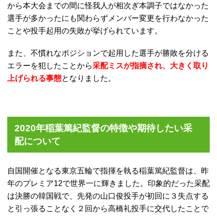
から本大会までの間に怪我人が相次ぎ本調子ではなかった
選手が多かったにも関わらずメンバー変更を行わなかった
ことや投手起用の失敗が挙げられています。
また、不慣れなポジションで起用した選手が勝敗を分ける
エラーを犯したことから
采配ミスが指摘され、大きく取り
上げられる事態
となりました。
2020年稲葉篤紀監督の特徴や期待したい采
配について
自国開催となる東京五輪で指揮を執る稲葉篤紀監督は、昨
年のプレミア12で世界一に輝きました。印象的だった采配
は決勝の韓国戦で、先発の山口俊投手が初回に３失点する
と引っ張ることなく２回から高橋礼投手に交代したことで