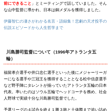
前にできること
」とミーティングで話していました。そん
な山中監督に導かれ、日本は銅メダルを獲得しました。
伊藤智仁の凄さがわかる名言・語録集！悲劇の天才投手の
伝説エピソードから人生哲学まで
川島勝司監督について（1996年アトランタ五
輪）
福留孝介選手や井口忠仁選手といった後にメジャーリーガ
ーになる選手や三冠王を獲得することとなる松中信彦選手
など野手陣にタレントが揃っていたアトランタ五輪の日本
代表。率いたのはソウル五輪でヘッドコーチを務め、社会
人野球で実績十分な川島勝司監督でした。
予選リーグの４試合を終え１勝３敗と土俵際まで追い詰め