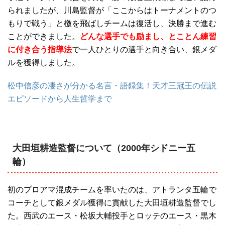
られましたが、川島監督が「ここからはトーナメントのつ
もりで戦う」と檄を飛ばしチームは復活し、決勝まで進む
ことができました。
どんな選手でも励まし、とことん練習
に付き合う指導法
で一人ひとりの選手と向き合い、銀メダ
ルを獲得しました。
松中信彦の凄さが分かる名言・語録集！天才三冠王の伝説
エピソードから人生哲学まで
大田垣耕造監督について（2000年シドニー五
輪）
初のプロアマ混成チームを率いたのは、アトランタ五輪で
コーチとして銀メダル獲得に貢献した大田垣耕造監督でし
た。西武のエース・松坂大輔投手とロッテのエース・黒木