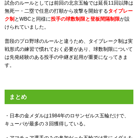
試合のルールとしては前回の北京五輪では延長11回以降は
無死一・二塁で任意の打順から攻撃を開始する
タイブレー
ク制
とWBCと同様に
投手の球数制限と登板間隔制限
が設
けられていました。
普段のプロ野球のルールと違うため、タイブレーク制は実
戦形式の練習で慣れておく必要があり、球数制限について
は先発経験のある投手の中継ぎ起用が重要になってきま
す。
まとめ
・日本の金メダルは1984年のロサンゼルス五輪だけで、
キューバが最多の３回獲得している。
・アマチュア選手のみの参加だった五輪では常にメダルを