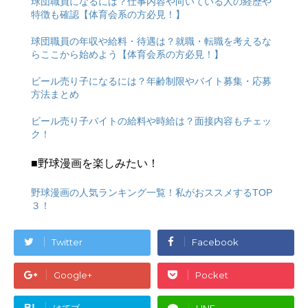
球団職員になるには？仕事内容や向いている人の経歴や
特徴も確認【体育会系の方必見！】
球団職員の年収や給料・待遇は？就職・転職を考えるな
らここから始めよう【体育会系の方必見！】
ビール売り子になるには？年齢制限やバイト募集・応募
方法まとめ
ビール売り子バイトの給料や時給は？面接内容もチェッ
ク！
■野球漫画を楽しみたい！
野球漫画の人気ランキング一覧！私がおススメするTOP
３！
Twitter
Facebook
Google+
Pocket
B!