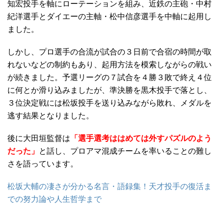
知宏投手を軸にローテーションを組み、近鉄の主砲・中村
紀洋選手とダイエーの主軸・松中信彦選手を中軸に起用し
ました。
しかし、プロ選手の合流が試合の３日前で合宿の時間が取
れないなどの制約もあり、起用方法を模索しながらの戦い
が続きました。予選リーグの７試合を４勝３敗で終え４位
に何とか滑り込みましたが、準決勝を黒木投手で落とし、
３位決定戦には松坂投手を送り込みながら敗れ、メダルを
逃す結果となりました。
後に大田垣監督は
「選手選考ははめては外すパズルのよう
だった」
と話し、プロアマ混成チームを率いることの難し
さを語っています。
松坂大輔の凄さが分かる名言・語録集！天才投手の復活ま
での努力論や人生哲学まで