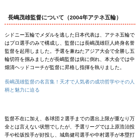
長嶋茂雄監督について（2004年アテネ五輪）
シドニー五輪でメダルを逃した日本代表は、アテネ五輪で
はプロ選手のみで構成し、監督には長嶋茂雄巨人終身名誉
監督を起用しました。予選を兼ねたアジア大会で全勝し五
輪切符を掴みましたが長嶋監督は病に倒れ、本大会では中
畑清ヘッドコーチが監督に昇格し指揮を執りました。
長嶋茂雄監督の名言集！天才で人気者の成功哲学やその人
柄と魅力に迫る
監督不在に加え、各球団２選手までの選出上限が重なり万
全とは言えない状態でしたが、予選リーグでは上原浩治投
手や松坂投手が好投し、城島健司選手や中村選手が本塁打