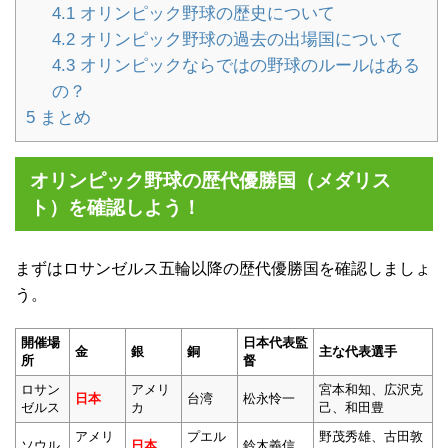
4.1
オリンピック野球の歴史について
4.2
オリンピック野球の過去の出場国について
4.3
オリンピックならではの野球のルールはある
の？
5
まとめ
オリンピック野球の歴代優勝国（メダリス
ト）を確認しよう！
まずはロサンゼルス五輪以降の歴代優勝国を確認しましょ
う。
開催場
日本代表監
金
銀
銅
主な代表選手
所
督
ロサン
アメリ
宮本和知、広沢克
日本
台湾
松永怜一
ゼルス
カ
己、和田豊
アメリ
プエル
野茂秀雄、古田敦
ソウル
日本
鈴木義信