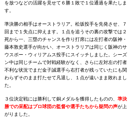
を放つなどの活躍を見せて６勝１敗で１位通過を果たしま
す。
準決勝の相手はオーストラリア。松坂投手を先発させ、７
回まで１失点に抑えます。１点を追うその裏の攻撃では２
死から一、三塁のチャンスを作り打席には左打者の阪神・
藤本敦史選手が向かい、オーストラリアは同じく阪神のサ
ウスポー・ウィリアムス投手にスイッチしました。シーズ
ン中は同じチームで対戦経験がなく、さらに左対左の打者
不利な状況でまだ金子誠選手ら右打者が残っていたにも関
わらずそのまま打たせて凡退し、１点が遠いまま敗れまし
た。
３位決定戦には勝利して銅メダルを獲得したものの、
準決
勝での采配はプロ球団の監督や選手たちから疑問の声
が上
がりました。