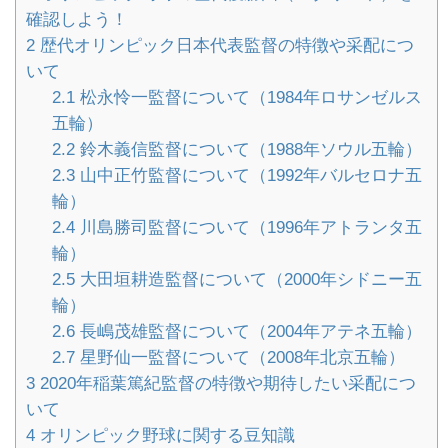
確認しよう！
2
歴代オリンピック日本代表監督の特徴や采配につ
いて
2.1
松永怜一監督について（1984年ロサンゼルス
五輪）
2.2
鈴木義信監督について（1988年ソウル五輪）
2.3
山中正竹監督について（1992年バルセロナ五
輪）
2.4
川島勝司監督について（1996年アトランタ五
輪）
2.5
大田垣耕造監督について（2000年シドニー五
輪）
2.6
長嶋茂雄監督について（2004年アテネ五輪）
2.7
星野仙一監督について（2008年北京五輪）
3
2020年稲葉篤紀監督の特徴や期待したい采配につ
いて
4
オリンピック野球に関する豆知識