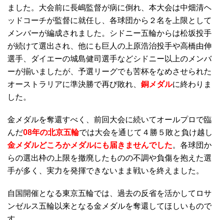
ました。大会前に長嶋監督が病に倒れ、本大会は中畑清ヘ
ッドコーチが監督に就任し、各球団から２名を上限として
メンバーが編成されました。シドニー五輪からは松坂投手
が続けて選出され、他にも巨人の上原浩治投手や高橋由伸
選手、ダイエーの城島健司選手などシドニー以上のメンバ
ーが揃いましたが、予選リーグでも苦杯をなめさせられた
オーストラリアに準決勝で再び敗れ、
銅メダル
に終わりま
した。
金メダルを奪還すべく、前回大会に続いてオールプロで臨
んだ
08年の北京五輪
では大会を通じて４勝５敗と負け越し
金メダルどころかメダルにも届きませんでした
。各球団か
らの選出枠の上限を撤廃したものの不調や負傷を抱えた選
手が多く、実力を発揮できないまま戦いを終えました。
自国開催となる東京五輪では、過去の反省を活かしてロサ
ンゼルス五輪以来となる金メダルを奪還してほしいもので
す。