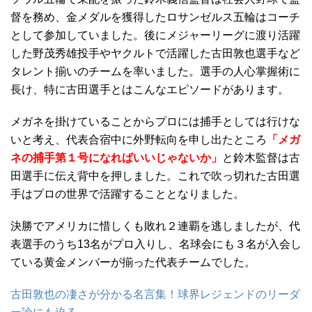
督を務め、金メダルを獲得したロサンゼルス五輪はコーチ
として参加していました。後にメジャーリーグに渡り活躍
した野茂秀雄投手やヤクルトで活躍した古田敦也選手など
タレント揃いのチームを率いました。選手の人心掌握術に
長け、特に古田選手とはこんなエピソードがあります。
メガネを掛けていることからプロには捕手としては行けな
いと考え、代表合宿中に外野転向を申し出たところ
「メガ
ネの捕手第１号になればいいじゃないか」
と鈴木監督は古
田選手に伝え背中を押しました。これで吹っ切れた古田選
手はプロの世界で活躍することとなりました。
決勝でアメリカに惜しくも敗れ２連覇を逃しましたが、代
表選手のうち13名がプロ入りし、名球会にも３名が入会し
ている黄金メンバーが揃った代表チームでした。
古田敦也の凄さが分かる名言集！球界レジェンドのリーダ