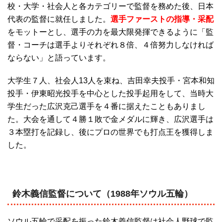
校・大学・社会人と各カテゴリーで監督を務めた後、日本
代表の監督に就任しました。
選手ファーストの指導・采配
をモットーとし、選手の力を最大限発揮できるように「監
督・コーチは選手よりそれぞれ８倍、４倍努力しなければ
ならない」と語っています。
大学生７人、社会人13人を束ね、吉田幸夫投手・宮本和知
投手・伊東昭光投手を中心とした投手起用をして、当時大
学生だった広沢克己選手を４番に据えたこともありまし
た。大会を通して４勝１敗で金メダルに輝き、広沢選手は
３本塁打を記録し、後にプロの世界でも打点王を獲得しま
した。
鈴木義信監督について（1988年ソウル五輪）
ソウル五輪で采配を振った鈴木義信監督は社会人野球で監