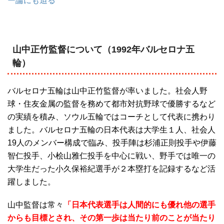
ー論にも迫る
山中正竹監督について（1992年バルセロナ五
輪）
バルセロナ五輪は山中正竹監督が率いました。社会人野
球・住友金属の監督を務めて都市対抗野球で優勝するなど
の実績を積み、ソウル五輪ではコーチとして代表に携わり
ました。バルセロナ五輪の日本代表は大学生１人、社会人
19人のメンバー構成で臨み、投手陣は杉浦正則投手や伊藤
智仁投手、小桧山雅仁投手を中心に戦い、野手では唯一の
大学生だった小久保裕紀選手が２本塁打を記録するなど活
躍しました。
山中監督は常々
「日本代表選手は人間的にも優れ他の選手
からも目標とされ、その第一歩は当たり前のことが当たり