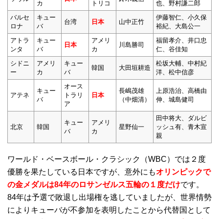
カ
トリコ
也、野村謙二郎
バルセ
キュー
伊藤智仁、小久保
台湾
日本
山中正竹
ロナ
バ
裕紀、大島公一
アトラ
キュー
アメリ
福留孝介、井口忠
日本
川島勝司
ンタ
バ
カ
仁、谷佳知
シドニ
アメリ
キュー
松坂大輔、中村紀
韓国
大田垣耕造
ー
カ
バ
洋、松中信彦
オース
キュー
長嶋茂雄
上原浩治、高橋由
アテネ
トラリ
日本
バ
（中畑清）
伸、城島健司
ア
田中将大、ダルビ
キュー
アメリ
北京
韓国
星野仙一
ッシュ有、青木宣
バ
カ
親
ワールド・ベースボール・クラシック（WBC）では２度
優勝を果たしている日本ですが、意外にも
オリンピックで
の金メダルは84年のロサンゼルス五輪の１度だけ
です。
84年は予選で敗退し出場権を逃していましたが、世界情勢
によりキューバが不参加を表明したことから代替国として