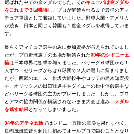
選ばれた中での金メダルでした。その
キューバは金メダル
をこれまで３回獲得
し、プロが解禁されるまで最強のアマ
チュア軍団として君臨していました。野球大国・アメリカ
が続き、日本と同じく韓国も１度金メダルを獲得していま
す。
長らくアマチュア選手のみに参加資格が与えられていまし
たが、プロ野球選手の出場が解禁された
00年のシドニー五
輪
は日本球界に衝撃を与えました。パリーグ６球団から１
人ずつ、セリーグからは６球団で２人の選出に留まりまし
たが、西武のエース・松坂大輔投手やロッテの黒木知宏投
手、オリックスの田口壮選手やダイエーの松中信彦選手な
どパリーグ各球団の主力がプレーしました。しかし、プロ
とアマの協力関係が構築されないまま大会は進み、
メダル
を逃す結果
となってしまいました。
04年のアテネ五輪
ではシドニー五輪の雪辱を果たすべく、
長嶋茂雄監督を起用し初めてオールプロで臨むこととなり