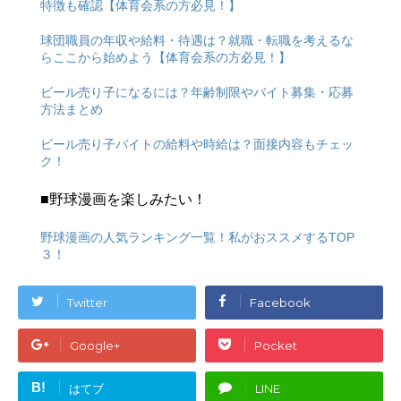
特徴も確認【体育会系の方必見！】
球団職員の年収や給料・待遇は？就職・転職を考えるな
らここから始めよう【体育会系の方必見！】
ビール売り子になるには？年齢制限やバイト募集・応募
方法まとめ
ビール売り子バイトの給料や時給は？面接内容もチェッ
ク！
■野球漫画を楽しみたい！
野球漫画の人気ランキング一覧！私がおススメするTOP
３！
Twitter
Facebook
Google+
Pocket
B!
はてブ
LINE