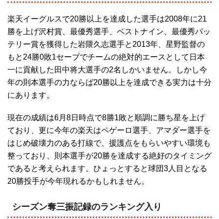
楽天イーグルスで20勝以上を達成した選手は2008年に21
勝を上げ沢村賞、最優秀選手、ベストナイン、最優秀バッ
テリー賞を獲得した岩隈久志選手と2013年、星野監督の
もと24勝0敗1セーブでチームの絶対的エースとして日本
一に貢献した田中将大選手の2名しかいません。しかし今
年の則本選手の力ならば20勝以上を達成できる実力は十分
にあります。
現在の成績は6月8日時点で8勝1敗と順調に勝ち星を上げ
ており、更に今年の楽天はペゲーロ選手、アマダー選手を
はじめ破壊力のある打線で、援護点をもらいやすい環境も
整っており、則本選手が20勝を達成する絶好のタイミング
であると考えられます。ひょっとすると球団3人目となる
20勝投手が今年現れるかもしれません。
シーズン奪三振記録のランキング入り