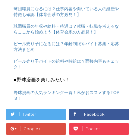
球団職員になるには？仕事内容や向いている人の経歴や
特徴も確認【体育会系の方必見！】
球団職員の年収や給料・待遇は？就職・転職を考えるな
らここから始めよう【体育会系の方必見！】
ビール売り子になるには？年齢制限やバイト募集・応募
方法まとめ
ビール売り子バイトの給料や時給は？面接内容もチェッ
ク！
■野球漫画を楽しみたい！
野球漫画の人気ランキング一覧！私がおススメするTOP
３！
Twitter
Facebook
Google+
Pocket