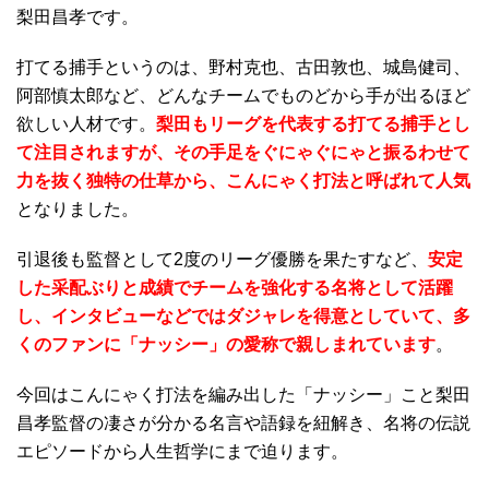
梨田昌孝です。
打てる捕手というのは、野村克也、古田敦也、城島健司、
阿部慎太郎など、どんなチームでものどから手が出るほど
欲しい人材です。
梨田もリーグを代表する打てる捕手とし
て注目されますが、その手足をぐにゃぐにゃと振るわせて
力を抜く独特の仕草から、こんにゃく打法と呼ばれて人気
となりました。
引退後も監督として2度のリーグ優勝を果たすなど、
安定
した采配ぶりと成績でチームを強化する名将として活躍
し、インタビューなどではダジャレを得意としていて、多
くのファンに「ナッシー」の愛称で親しまれています
。
今回はこんにゃく打法を編み出した「ナッシー」こと梨田
昌孝監督の凄さが分かる名言や語録を紐解き、名将の伝説
エピソードから人生哲学にまで迫ります。