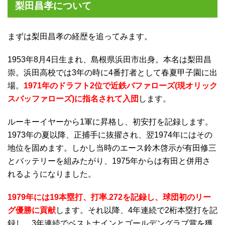
梨田昌孝について
まずは梨田昌孝の経歴を追ってみます。
1953年8月4日生まれ、島根県浜田市出身。本名は梨田昌
崇。浜田高校では3年の時に4番打者として春夏甲子園に出
場。
1971年のドラフト2位で近鉄バファローズ(現オリック
スバッファローズ)に指名されて入団
します。
ルーキーイヤーから1軍に昇格し、初安打を記録します。
1973年の夏以降、正捕手に抜擢され、翌1974年にはその
地位を固めます。しかし当時のエース鈴木啓示が有田修三
とバッテリーを組みたがり、1975年からは有田と併用さ
れるようになりました。
1979年には19本塁打、打率.272を記録し、球団初のリー
グ優勝に貢献
します。それ以降、4年連続で2桁本塁打を記
録し、3年連続でベストナインとゴールデングラブ賞を獲