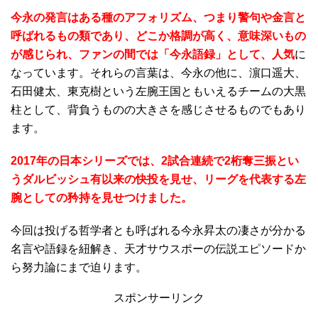
今永の発言はある種のアフォリズム、つまり警句や金言と
呼ばれるもの類であり、どこか格調が高く、意味深いもの
が感じられ、ファンの間では「今永語録」として、人気
に
なっています。それらの言葉は、今永の他に、濵口遥大、
石田健太、東克樹という左腕王国ともいえるチームの大黒
柱として、背負うものの大きさを感じさせるものでもあり
ます。
2017年の日本シリーズでは、2試合連続で2桁奪三振とい
うダルビッシュ有以来の快投を見せ、リーグを代表する左
腕としての矜持を見せつけました。
今回は投げる哲学者とも呼ばれる今永昇太の凄さが分かる
名言や語録を紐解き、天才サウスポーの伝説エピソードか
ら努力論にまで迫ります。
スポンサーリンク