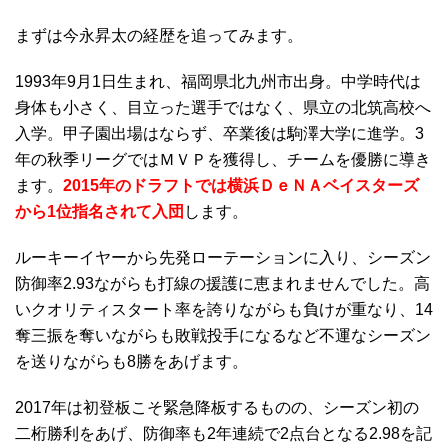
まずは今永昇太の経歴を追ってみます。
1993年9月1日生まれ、福岡県北九州市出身。中学時代は
身体も小さく、目立った選手ではなく、県立の北筑高校へ
入学。甲子園出場はならず、卒業後は駒澤大学に進学。3
年の秋季リーグではＭＶＰを獲得し、チームを優勝に導き
ます。
2015年のドラフトでは横浜ＤｅＮＡベイスターズ
から1位指名されて入団
します。
ルーキーイヤーから先発ローテーションに入り、シーズン
防御率2.93ながらも打線の援護に恵まれませんでした。高
いクオリティスタート率を誇りながらも負けが重なり、14
奪三振を奪いながらも敗戦投手になるなど不運なシーズン
を送りながらも8勝をあげます。
2017年は初登板こそ緊急降板するものの、シーズン初の
二桁勝利をあげ、防御率も2年連続で2点台となる2.98を記