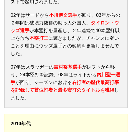
ストで起用されました。
02年はサードから
小川博文選手
が回り、03年からの
２年間は破壊力抜群の助っ人外国人、
タイロン・ウ
ッズ選手
が本塁打を量産し、２年連続で40本塁打以
上を放ち
本塁打王
に輝きましたが、チャンスに弱い
ことを理由にウッズ選手との契約を更新しませんで
した。
07年はスラッガーの
吉村裕基選手
がレフトから移
り、24本塁打を記録、08年はライトから
内川聖一選
手
が回り、シーズンにおける
右打者の歴代最高打率
を記録して首位打者と最多安打のタイトルを獲得
し
ました。
2010年代