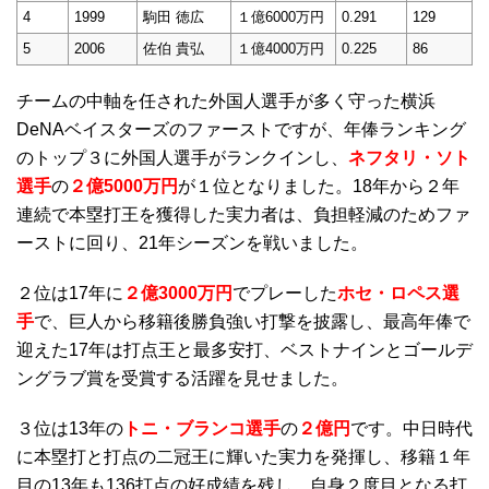
4
1999
駒田 徳広
１億6000万円
0.291
129
5
2006
佐伯 貴弘
１億4000万円
0.225
86
チームの中軸を任された外国人選手が多く守った横浜
DeNAベイスターズのファーストですが、年俸ランキング
のトップ３に外国人選手がランクインし、
ネフタリ・ソト
選手
の
２億5000万円
が１位となりました。18年から２年
連続で本塁打王を獲得した実力者は、負担軽減のためファ
ーストに回り、21年シーズンを戦いました。
２位は17年に
２億3000万円
でプレーした
ホセ・ロペス選
手
で、巨人から移籍後勝負強い打撃を披露し、最高年俸で
迎えた17年は打点王と最多安打、ベストナインとゴールデ
ングラブ賞を受賞する活躍を見せました。
３位は13年の
トニ・ブランコ選手
の
２億円
です。中日時代
に本塁打と打点の二冠王に輝いた実力を発揮し、移籍１年
目の13年も136打点の好成績を残し、自身２度目となる打