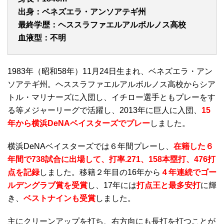
出身：ベネズエラ・アンソアテギ州
最終学歴：ヘススラファエルアルボルノス高校
血液型：不明
1983年（昭和58年）11月24日生まれ、ベネズエラ・アン
ソアテギ州。ヘススラファエルアルボルノス高校からシア
トル・マリナーズに入団し、イチロー選手ともプレーをす
る等メジャーリーグで活躍し、2013年に巨人に入団、
15
年から横浜DeNAベイスターズでプレー
しました。
横浜DeNAベイスターズでは６年間プレーし、
在籍した６
年間で738試合に出場して、打率.271、158本塁打、476打
点を記録
しました。移籍２年目の16年から
４年連続でゴー
ルデングラブ賞を受賞
し、17年には
打点王と最多安打
に輝
き、
ベストナインも受賞
しました。
主にクリーンアップを打ち、右方向にも長打を打つことが