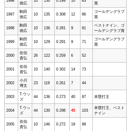
1996
10
130
0.299
10
63
徳広
賞
駒田
ゴールデングラブ
1997
10
135
0.308
12
86
徳広
賞
駒田
ベストナイン、ゴ
1998
10
136
0.281
9
81
徳広
ールデングラブ賞
駒田
ゴールデングラブ
1999
10
129
0.291
9
71
徳広
賞
佐伯
2000
26
122
0.259
6
52
貴弘
佐伯
2001
10
140
0.302
14
73
貴弘
小川
2002
23
119
0.261
7
44
博文
T.ウッ
2003
44
136
0.273
40
87
本塁打王
ズ
T.ウッ
本塁打王、ベスト
2004
44
130
0.298
45
103
ズ
ナイン
佐伯
2005
10
146
0.272
19
88
貴弘