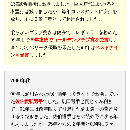
130試合前後に出場しました。巨人時代に比べると
本塁打は減りましたが、毎年コンスタントに安打を
放ち、主に５番打者として起用されました。
柔らかいグラブ捌きは健在で、レギュラーを務めた
99年まで
６年連続でゴールデングラブ賞を受賞
し、
38年ぶりのリーグ優勝を果たした98年は
ベストナイ
ンも受賞
しました。
2000年代
00年に起用されたのは前年までライトで出場してい
た
佐伯貴弘選手
でした。駒田選手と同じく左利き
で、01年には前年限りで引退した駒田選手の背番号
10を引継ぎました。佐伯選手はその後外野に戻る年
もありましたが、05年からの２年間と09年にファー