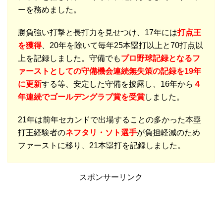
ーを務めました。
勝負強い打撃と長打力を見せつけ、17年には
打点王
を獲得
、20年を除いて毎年25本塁打以上と70打点以
上を記録しました。守備でも
プロ野球記録となる
フ
ァーストとしての守備機会連続無失策の記録を19年
に更新
する等、安定した守備を披露し、16年から
４
年連続でゴールデングラブ賞を受賞
しました。
21年は前年セカンドで出場することの多かった本塁
打王経験者の
ネフタリ・ソト選手
が負担軽減のため
ファーストに移り、21本塁打を記録しました。
スポンサーリンク