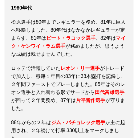
1980年代
松原選手は80年までレギュラーを務め、81年に巨人
へ移籍しました。80年代はなかなかレギュラーが定
まらず、81年は
ピート・ラコック選手
、82年は
マイ
ク・ケンワイ・ラム選手
が務めましたが、思うよう
な成績は残せませんでした。
ロッテで活躍していた
レオン・リー選手
がトレード
で加入し、移籍１年目の83年に33本塁打を記録し、
２年間ファーストでプレーしました。85年はそのレ
オン選手と入れ替わる形でサードから
田代富雄選手
が回って２年間務め、87年は
片平晋作選手
が守りま
した。
88年からの２年は
ジム・パチョレック選手
が主に起
用され、２年続けて打率.330以上をマークしまし