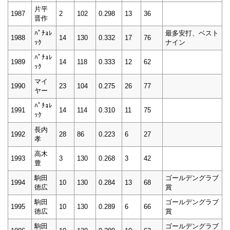
片平
1987
2
102
0.298
13
36
晋作
ﾊﾟﾁｮﾚ
最多安打、ベスト
1988
14
130
0.332
17
76
ｯｸ
ナイン
ﾊﾟﾁｮﾚ
1989
14
118
0.333
12
62
ｯｸ
マイ
1990
23
104
0.275
26
77
ヤー
ﾊﾟﾁｮﾚ
1991
14
114
0.310
11
75
ｯｸ
長内
1992
28
86
0.223
6
27
孝
高木
1993
3
130
0.268
3
42
豊
駒田
ゴールデングラブ
1994
10
130
0.284
13
68
徳広
賞
駒田
ゴールデングラブ
1995
10
130
0.289
6
66
徳広
賞
駒田
ゴールデングラブ