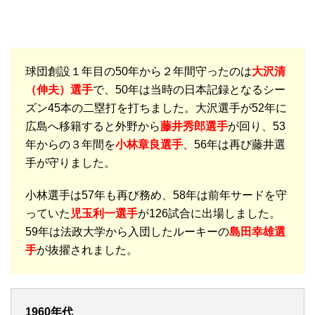
球団創設１年目の50年から２年間守ったのは
大沢清
（伸夫）選手
で、50年は当時の日本記録となるシー
ズン45本の二塁打を打ちました。大沢選手が52年に
広島へ移籍すると外野から
藤井秀郎選手
が回り、53
年からの３年間を
小林章良選手
、56年は再び藤井選
手が守りました。
小林選手は57年も再び務め、58年は前年サードを守
っていた
児玉利一選手
が126試合に出場しました。
59年は法政大学から入団したルーキーの
島田幸雄選
手
が抜擢されました。
1960年代