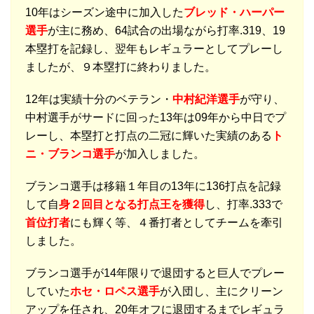
10年はシーズン途中に加入した
ブレッド・ハーパー
選手
が主に務め、64試合の出場ながら打率.319、19
本塁打を記録し、翌年もレギュラーとしてプレーし
ましたが、９本塁打に終わりました。
12年は実績十分のベテラン・
中村紀洋選手
が守り、
中村選手がサードに回った13年は09年から中日でプ
レーし、本塁打と打点の二冠に輝いた実績のある
ト
ニ・ブランコ選手
が加入しました。
ブランコ選手は移籍１年目の13年に136打点を記録
して自
身２回目となる打点王を獲得
し、打率.333で
首位打者
にも輝く等、４番打者としてチームを牽引
しました。
ブランコ選手が14年限りで退団すると巨人でプレー
していた
ホセ・ロペス選手
が入団し、主にクリーン
アップを任され、20年オフに退団するまでレギュラ