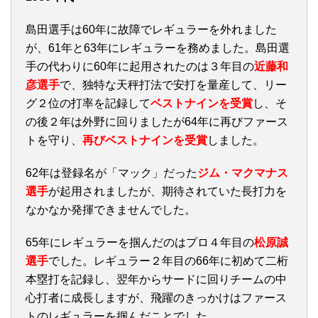
島田選手は60年に故障でレギュラーを外れました
が、61年と63年にレギュラーを務めました。島田選
手の代わりに60年に起用されたのは３年目の
近藤和
彦選手
で、独特な天秤打法で安打を量産して、リー
グ２位の打率を記録して
ベストナインを受賞
し、そ
の後２年は外野に回りましたが64年に再びファース
トを守り、
再び
ベ
ストナインを受賞
しました。
62年は登録名が「マック」だった
ジム・マクマナス
選手
が起用されましたが、期待されていた長打力を
なかなか発揮できませんでした。
65年にレギュラーを掴んだのはプロ４年目の
松原誠
選手
でした。レギュラー２年目の66年に初めて二桁
本塁打を記録し、翌年からサードに回りチームの中
心打者に成長しますが、飛躍のきっかけはファース
トのレギュラーを掴んだことでした。