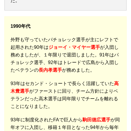
た。
1990年代
外野も守っていたパチョレック選手が主にレフトで
起用された90年は
ジョーイ・マイヤー選手
が入団し
務めましたが、１年限りで退団しました。91年はパ
チョレック選手、92年はトレードで広島から入団し
たベテランの
長内孝選手
が務めました。
93年はセカンド・ショートで長らく活躍していた
高
木豊選手
がファーストに回り、チーム方針によりベ
テランだった高木選手は同年限りでチームを離れる
ことになりました。
93年に制度化されたFAで巨人から
駒田徳広選手
が同
年オフに入団し、移籍１年目となった94年から毎年