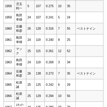
児玉
1958
5
107
0.275
10
35
利一
島田
1959
24
107
0.241
5
24
幸雄
近藤
1960
26
128
0.316
7
55
ベストナイン
和彦
島田
1961
24
119
0.240
8
25
幸雄
マッ
1962
25
115
0.261
12
52
ク
島田
1963
24
119
0.268
3
34
幸雄
近藤
1964
26
138
0.273
7
35
ベストナイン
和彦
松原
1965
25
125
0.242
6
29
誠
松原
1966
25
129
0.294
10
56
誠
ｽﾁｭｱｰ