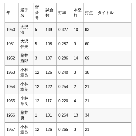
背
選手
試合
本塁
年
番
打率
打点
タイトル
名
数
打
号
大沢
1950
5
139
0.327
10
93
清
大沢
1951
5
108
0.287
9
60
伸夫
藤井
1952
3
107
0.286
14
69
秀郎
小林
1953
12
126
0.240
3
38
章良
小林
1954
12
122
0.254
2
21
章良
小林
1955
12
117
0.220
4
21
章良
藤井
1956
1
101
0.264
13
34
勇
小林
1957
12
126
0.265
3
21
章良