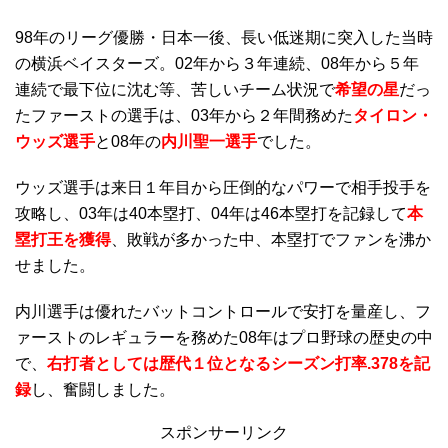
98年のリーグ優勝・日本一後、長い低迷期に突入した当時
の横浜ベイスターズ。02年から３年連続、08年から５年
連続で最下位に沈む等、苦しいチーム状況で
希望の星
だっ
たファーストの選手は、03年から２年間務めた
タイロン・
ウッズ選手
と08年の
内川聖一選手
でした。
ウッズ選手は来日１年目から圧倒的なパワーで相手投手を
攻略し、03年は40本塁打、04年は46本塁打を記録して
本
塁打王を獲得
、敗戦が多かった中、本塁打でファンを沸か
せました。
内川選手は優れたバットコントロールで安打を量産し、フ
ァーストのレギュラーを務めた08年はプロ野球の歴史の中
で、
右打者としては歴代１位となるシーズン打率.378を記
録
し、奮闘しました。
スポンサーリンク