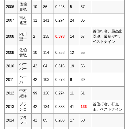
佐伯
2006
10
86
0.225
5
37
貴弘
吉村
2007
31
141
0.274
24
85
裕基
首位打者、最高出
内川
2008
2
135
0.378
14
67
塁率、最多安打、
聖一
ベストナイン
佐伯
2009
10
114
0.258
12
55
貴弘
ハー
2010
42
64
0.316
19
56
パー
ハー
2011
42
103
0.278
9
39
パー
中村
2012
99
126
0.274
11
61
紀洋
ブラ
首位打者、打点
2013
42
134
0.333
41
136
ンコ
王、ベストナイン
ブラ
2014
42
85
0.283
17
60
ンコ