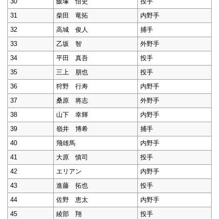
30
飯塚 悟史
投手
31
柴田 竜拓
内野手
32
高城 俊人
捕手
33
乙坂 智
外野手
34
平田 真吾
投手
35
三上 朋也
投手
36
狩野 行寿
内野手
37
桑原 将志
外野手
38
山下 幸輝
内野手
39
嶺井 博希
捕手
40
飛雄馬
内野手
41
大原 慎司
投手
42
エリアン
内野手
43
進藤 拓也
投手
44
佐野 恵太
内野手
45
綾部 翔
投手