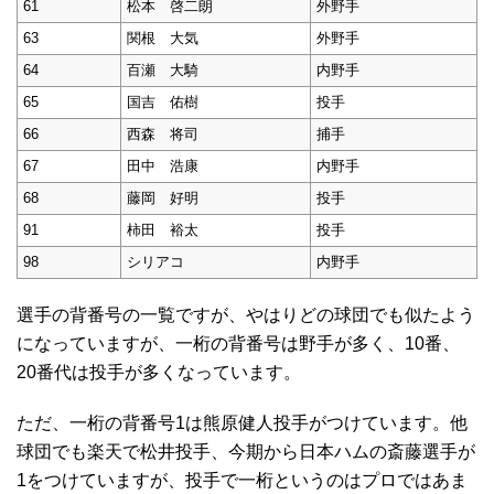
61
松本 啓二朗
外野手
63
関根 大気
外野手
64
百瀬 大騎
内野手
65
国吉 佑樹
投手
66
西森 将司
捕手
67
田中 浩康
内野手
68
藤岡 好明
投手
91
柿田 裕太
投手
98
シリアコ
内野手
選手の背番号の一覧ですが、やはりどの球団でも似たよう
になっていますが、一桁の背番号は野手が多く、10番、
20番代は投手が多くなっています。
ただ、一桁の背番号1は熊原健人投手がつけています。他
球団でも楽天で松井投手、今期から日本ハムの斎藤選手が
1をつけていますが、投手で一桁というのはプロではあま