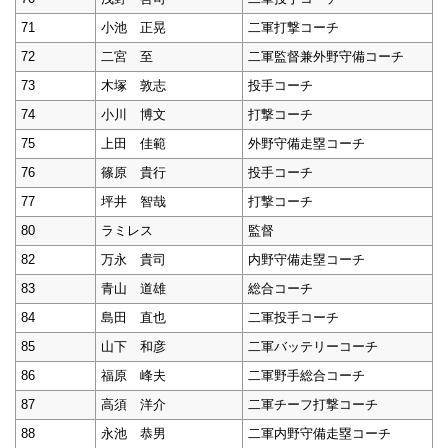
71
小池 正晃
二軍打撃コーチ
72
二宮 至
二軍監督兼外野守備コーチ
73
木塚 敦志
投手コーチ
74
小川 博文
打撃コーチ
75
上田 佳範
外野守備走塁コーチ
76
篠原 貴行
投手コーチ
77
坪井 智哉
打撃コーチ
80
ラミレス
監督
82
万永 貴司
内野守備走塁コーチ
83
青山 道雄
総合コーチ
84
島田 直也
二軍投手コーチ
85
山下 和彦
二軍バッテリーコーチ
86
福原 峰夫
二軍野手総合コーチ
87
高須 洋介
二軍チーフ打撃コーチ
88
永池 恭男
二軍内野守備走塁コーチ