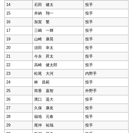
14
石田 健太
投手
15
井納 翔一
投手
16
加賀 繁
投手
17
三嶋 一輝
投手
19
山崎 康晃
投手
20
須田 幸太
投手
21
今永 昇太
投手
22
高崎 健太郎
投手
23
松尾 大河
内野手
24
林 昌範
投手
25
筒香 嘉智
外野手
26
濱口 遥大
投手
27
久保 康友
投手
28
福地 元春
投手
29
尾仲 祐哉
投手