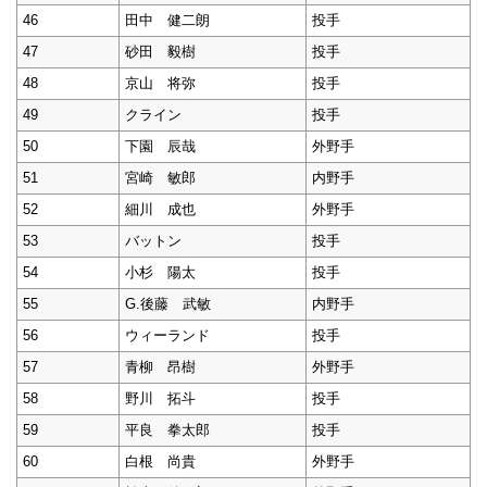
46
田中 健二朗
投手
47
砂田 毅樹
投手
48
京山 将弥
投手
49
クライン
投手
50
下園 辰哉
外野手
51
宮崎 敏郎
内野手
52
細川 成也
外野手
53
バットン
投手
54
小杉 陽太
投手
55
G.後藤 武敏
内野手
56
ウィーランド
投手
57
青柳 昂樹
外野手
58
野川 拓斗
投手
59
平良 拳太郎
投手
60
白根 尚貴
外野手