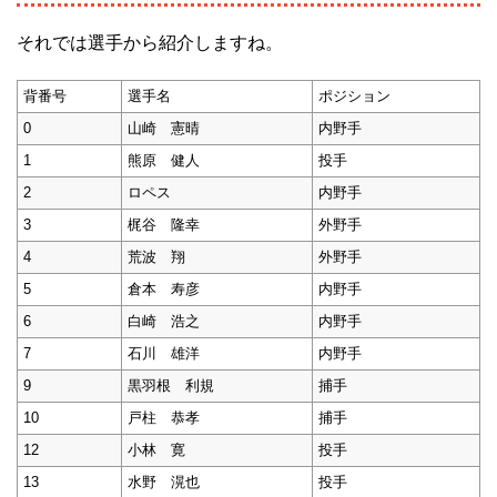
それでは選手から紹介しますね。
背番号
選手名
ポジション
0
山崎 憲晴
内野手
1
熊原 健人
投手
2
ロペス
内野手
3
梶谷 隆幸
外野手
4
荒波 翔
外野手
5
倉本 寿彦
内野手
6
白崎 浩之
内野手
7
石川 雄洋
内野手
9
黒羽根 利規
捕手
10
戸柱 恭孝
捕手
12
小林 寛
投手
13
水野 滉也
投手