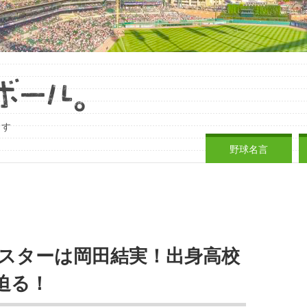
ます
野球名言
ポスターは岡田結実！出身高校
迫る！