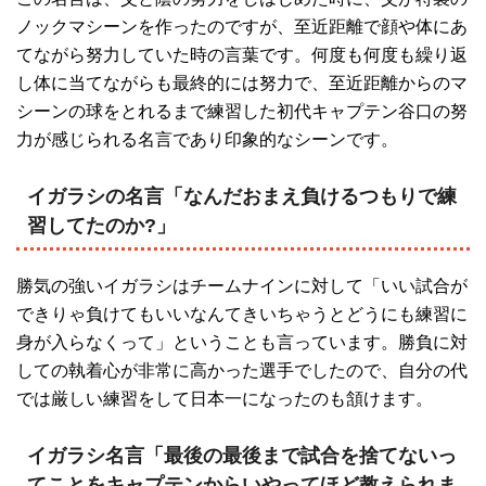
ノックマシーンを作ったのですが、至近距離で顔や体にあ
てながら努力していた時の言葉です。何度も何度も繰り返
し体に当てながらも最終的には努力で、至近距離からのマ
シーンの球をとれるまで練習した初代キャプテン谷口の努
力が感じられる名言であり印象的なシーンです。
イガラシの名言「なんだおまえ負けるつもりで練
習してたのか?」
勝気の強いイガラシはチームナインに対して「いい試合が
できりゃ負けてもいいなんてきいちゃうとどうにも練習に
身が入らなくって」ということも言っています。勝負に対
しての執着心が非常に高かった選手でしたので、自分の代
では厳しい練習をして日本一になったのも頷けます。
イガラシ名言「最後の最後まで試合を捨てないっ
てことをキャプテンからいやってほど教えられま