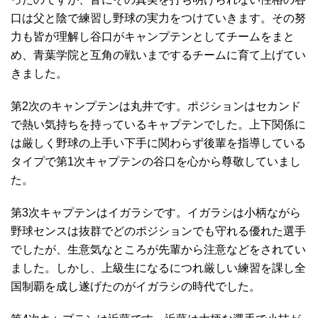
口は父と陰で練習し野球の実力をつけていきます。その努
力も皆が理解し谷口がキャンプテンとしてチームをまと
め、青葉学院と互角の戦いまでするチームに育て上げてい
きました。
第2次のキャンプテンは丸井です。ポジションはセカンド
で熱い気持ちを持っているキャプテンでした。上下関係に
は厳しく野球の上手い下手に関わらず後輩を指導している
タイプで第1次キャプテンの谷口を心から尊敬していまし
た。
第3次キャプテンはイガラシです。イガラシは小柄ながら
野球センスは抜群でどのポジションでも守れる優れた選手
でしたが、生意気なところが先輩から注意などをされてい
ました。しかし、上級生になるにつれ厳しい練習を課し全
国制覇を成し遂げたのがイガラシの時代でした。