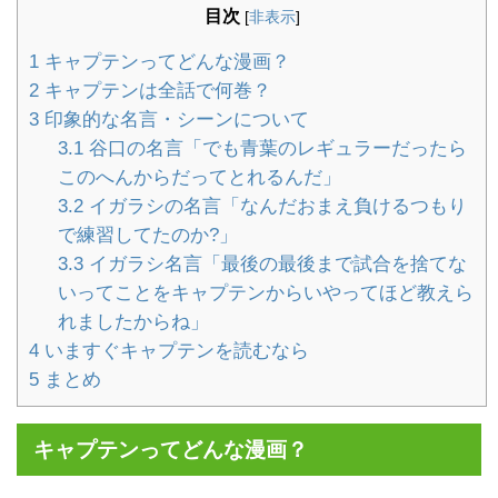
目次
[
非表示
]
1
キャプテンってどんな漫画？
2
キャプテンは全話で何巻？
3
印象的な名言・シーンについて
3.1
谷口の名言「でも青葉のレギュラーだったら
このへんからだってとれるんだ」
3.2
イガラシの名言「なんだおまえ負けるつもり
で練習してたのか?」
3.3
イガラシ名言「最後の最後まで試合を捨てな
いってことをキャプテンからいやってほど教えら
れましたからね」
4
いますぐキャプテンを読むなら
5
まとめ
キャプテンってどんな漫画？