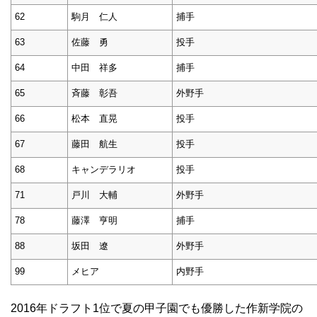
62
駒月 仁人
捕手
63
佐藤 勇
投手
64
中田 祥多
捕手
65
斉藤 彰吾
外野手
66
松本 直晃
投手
67
藤田 航生
投手
68
キャンデラリオ
投手
71
戸川 大輔
外野手
78
藤澤 亨明
捕手
88
坂田 遼
外野手
99
メヒア
内野手
2016年ドラフト1位で夏の甲子園でも優勝した作新学院の