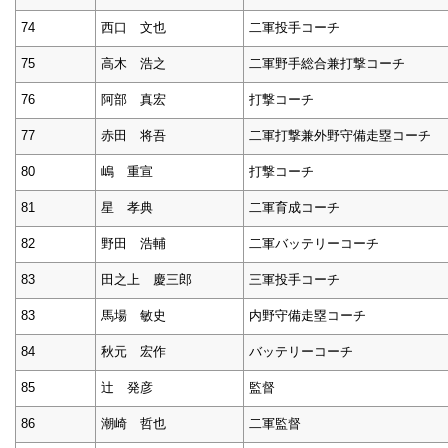
74
西口 文也
二軍投手コーチ
75
高木 浩之
二軍野手総合兼打撃コーチ
76
阿部 真宏
打撃コーチ
77
赤田 将吾
二軍打撃兼外野守備走塁コーチ
80
嶋 重宣
打撃コーチ
81
星 孝典
二軍育成コーチ
82
野田 浩輔
二軍バッテリーコーチ
83
田之上 慶三郎
三軍投手コーチ
83
馬場 敏史
内野守備走塁コーチ
84
秋元 宏作
バッテリーコーチ
85
辻 発彦
監督
86
潮崎 哲也
二軍監督