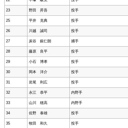
23
野田 昇吾
投手
25
平井 克典
投手
26
川越 誠司
投手
27
炭谷 銀仁朗
捕手
28
藤原 良平
投手
29
小石 博孝
投手
30
岡本 洋介
投手
31
岩尾 利広
投手
32
永江 恭平
内野手
33
山川 穂高
内野手
34
佐野 泰雄
投手
35
牧田 和久
投手