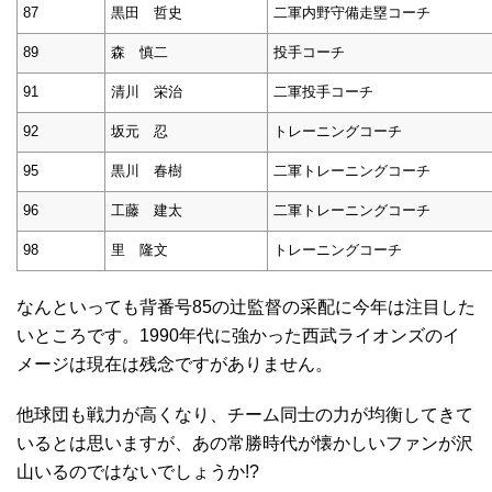
87
黒田 哲史
二軍内野守備走塁コーチ
89
森 慎二
投手コーチ
91
清川 栄治
二軍投手コーチ
92
坂元 忍
トレーニングコーチ
95
黒川 春樹
二軍トレーニングコーチ
96
工藤 建太
二軍トレーニングコーチ
98
里 隆文
トレーニングコーチ
なんといっても背番号85の辻監督の采配に今年は注目した
いところです。1990年代に強かった西武ライオンズのイ
メージは現在は残念ですがありません。
他球団も戦力が高くなり、チーム同士の力が均衡してきて
いるとは思いますが、あの常勝時代が懐かしいファンが沢
山いるのではないでしょうか!?