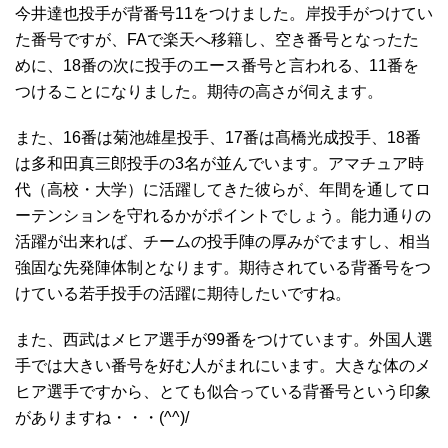
今井達也投手が背番号11をつけました。岸投手がつけてい
た番号ですが、FAで楽天へ移籍し、空き番号となったた
めに、18番の次に投手のエース番号と言われる、11番を
つけることになりました。期待の高さが伺えます。
また、16番は菊池雄星投手、17番は髙橋光成投手、18番
は多和田真三郎投手の3名が並んでいます。アマチュア時
代（高校・大学）に活躍してきた彼らが、年間を通してロ
ーテンションを守れるかがポイントでしょう。能力通りの
活躍が出来れば、チームの投手陣の厚みがでますし、相当
強固な先発陣体制となります。期待されている背番号をつ
けている若手投手の活躍に期待したいですね。
また、西武はメヒア選手が99番をつけています。外国人選
手では大きい番号を好む人がまれにいます。大きな体のメ
ヒア選手ですから、とても似合っている背番号という印象
がありますね・・・(^^)/