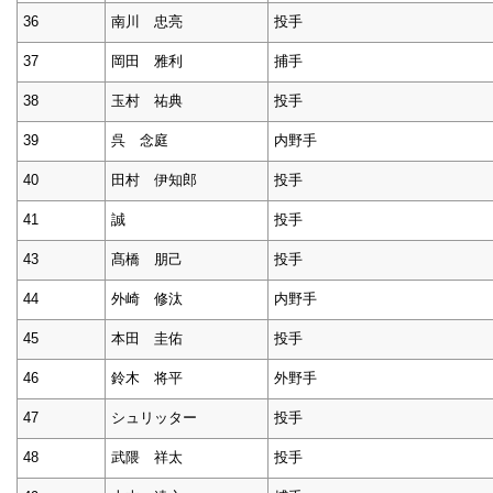
36
南川 忠亮
投手
37
岡田 雅利
捕手
38
玉村 祐典
投手
39
呉 念庭
内野手
40
田村 伊知郎
投手
41
誠
投手
43
髙橋 朋己
投手
44
外崎 修汰
内野手
45
本田 圭佑
投手
46
鈴木 将平
外野手
47
シュリッター
投手
48
武隈 祥太
投手