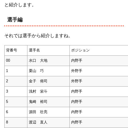
と紹介します。
選手編
それでは選手から紹介しますね。
背番号
選手名
ポジション
00
水口 大地
内野手
1
栗山 巧
外野手
2
金子 侑司
外野手
3
浅村 栄斗
内野手
5
鬼崎 裕司
内野手
6
源田 壮亮
内野手
8
渡辺 直人
内野手