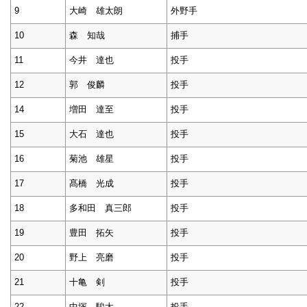
9
大崎 雄太朗
外野手
10
森 知哉
捕手
11
今井 達也
投手
12
郭 俊麟
投手
14
増田 達至
投手
15
大石 達也
投手
16
菊池 雄星
投手
17
髙橋 光成
投手
18
多和田 真三郎
投手
19
豊田 拓矢
投手
20
野上 亮磨
投手
21
十亀 剣
投手
22
中塚 駿太
投手