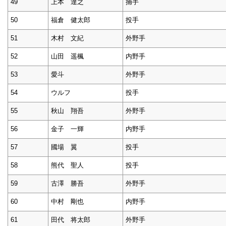
49
上本 達之
捕手
50
福倉 健太郎
投手
51
木村 文紀
外野手
52
山田 遥楓
内野手
53
愛斗
外野手
54
ウルフ
投手
55
秋山 翔吾
外野手
56
金子 一輝
内野手
57
國場 翼
投手
58
熊代 聖人
投手
59
古澤 勝吾
外野手
60
中村 剛也
内野手
61
田代 将太郎
外野手