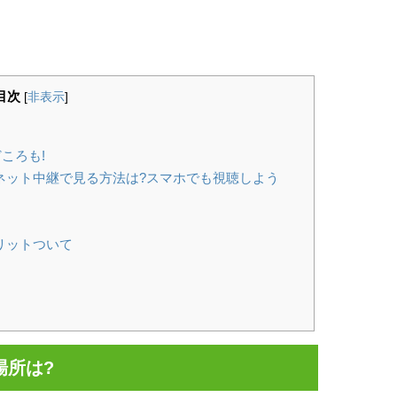
目次
[
非表示
]
ころも!
ネット中継で見る方法は?スマホでも視聴しよう
リットついて
場所は?