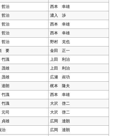
 哲治
西本 幸雄
 哲治
濃入 渉
 哲治
西本 幸雄
 哲治
西本 幸雄
 哲治
野村 克也
嶺 要
金田 正一
 竹識
上田 利治
 茂雄
上田 利治
 茂雄
広瀬 叔功
 達朗
梶本 隆夫
 竹識
西本 幸雄
 竹識
大沢 啓二
 元司
大沢 啓二
 貞雄
広岡 達朗
貞治
広岡 達朗